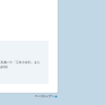
新京成バス「三矢小台行」また
歩3分