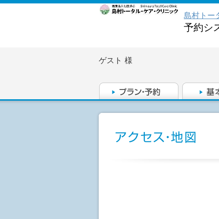
島村トー
予約シ
ゲスト
様