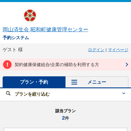
岡山済生会 昭和町健康管理センター
予約システム
ゲスト
様
ログイン
|
マイページ
契約健康保健組合/企業の補助を利用する方
プラン・予約
メニュー
プランを絞り込む
該当プラン
2
件