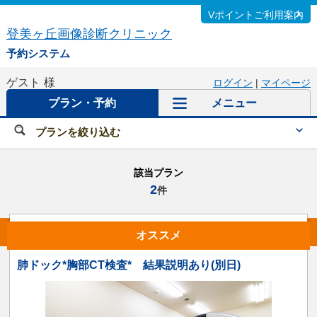
Vポイントご利用案内
登美ヶ丘画像診断クリニック
予約システム
ゲスト
様
ログイン
|
マイページ
プラン・予約
メニュー
プランを絞り込む
該当プラン
2
件
オススメ
肺ドック*胸部CT検査* 結果説明あり(別日)