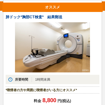
オススメ
肺ドック*胸部CT検査* 結果郵送
所要時間
1時間未満
*喫煙者の方や周囲に喫煙者がいる方にオススメ*
8,800
料金
円(税込)