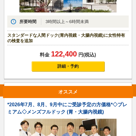
所要時間
3時間以上～6時間未満
スタンダードな人間ドック(胃内視鏡・大腸内視鏡)に女性特有
の検査を追加
122,400
料金
円(税込)
詳細・予約
オススメ
*2026年7月、8月、9月中にご受診予定の方価格*◇プレ
ミアム◇メンズフルドック (胃・大腸内視鏡)