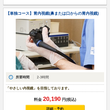
【単独コース】胃内視鏡(鼻または口からの胃内視鏡)
所要時間
2-3時間
「やさしい内視鏡」を目指しております。
20,190
料金
円(税込)
詳細・予約