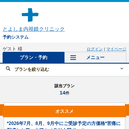
とよしま内視鏡クリニック
予約システム
ゲスト
様
ログイン
|
マイページ
プラン・予約
メニュー
プランを絞り込む
該当プラン
14
件
オススメ
*2026年7月、8月、9月中にご受診予定の方価格*苦痛に