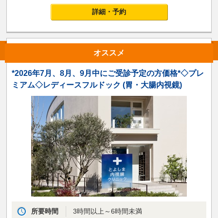
詳細・予約
オススメ
*2026年7月、8月、9月中にご受診予定の方価格*◇プレ
ミアム◇レディースフルドック (胃・大腸内視鏡)
所要時間
3時間以上～6時間未満