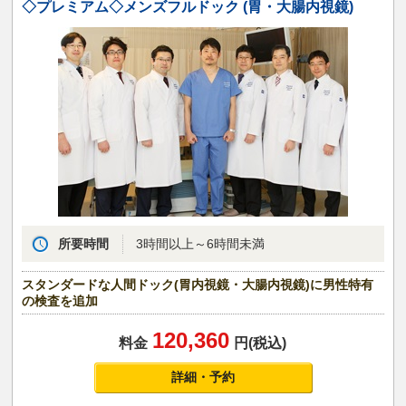
◇プレミアム◇メンズフルドック (胃・大腸内視鏡)
所要時間
3時間以上～6時間未満
スタンダードな人間ドック(胃内視鏡・大腸内視鏡)に男性特有
の検査を追加
120,360
料金
円(税込)
詳細・予約