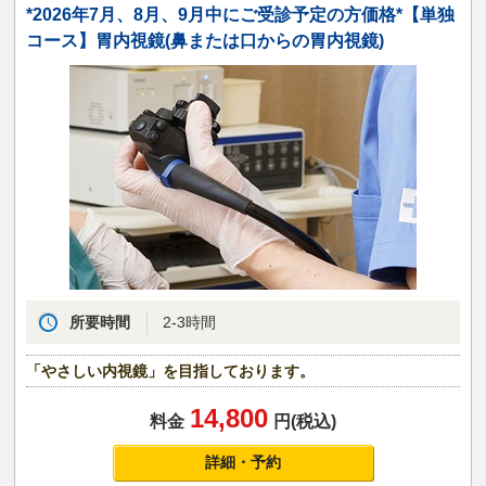
*2026年7月、8月、9月中にご受診予定の方価格*【単独
コース】胃内視鏡(鼻または口からの胃内視鏡)
所要時間
2-3時間
「やさしい内視鏡」を目指しております。
14,800
料金
円(税込)
詳細・予約