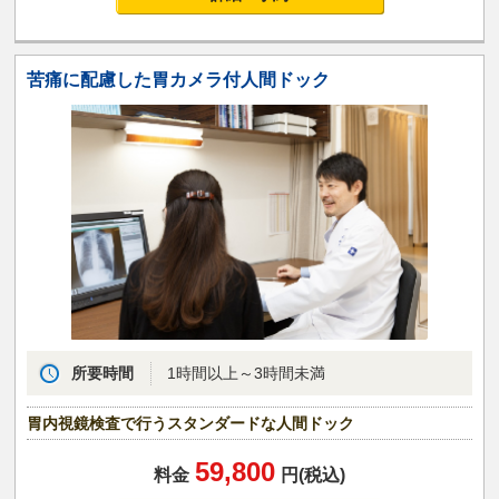
苦痛に配慮した胃カメラ付人間ドック
所要時間
1時間以上～3時間未満
胃内視鏡検査で行うスタンダードな人間ドック
59,800
料金
円(税込)