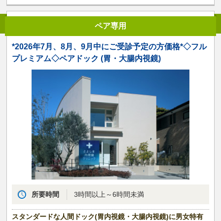
ペア専用
*2026年7月、8月、9月中にご受診予定の方価格*◇フル
プレミアム◇ペアドック (胃・大腸内視鏡)
所要時間
3時間以上～6時間未満
スタンダードな人間ドック(胃内視鏡・大腸内視鏡)に男女特有