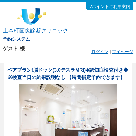
Vポイントご利用案内
上本町画像診断クリニック
予約システム
ゲスト
様
ログイン
|
マイページ
ペアプラン!脳ドック(3.0テスラMRI)◆認知症検査付き◆
※検査当日の結果説明なし 【時間指定予約できます】