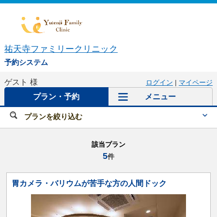
祐天寺ファミリークリニック
予約システム
ゲスト
様
ログイン
|
マイページ
プラン・予約
メニュー
プランを絞り込む
該当プラン
5
件
胃カメラ・バリウムが苦手な方の人間ドック