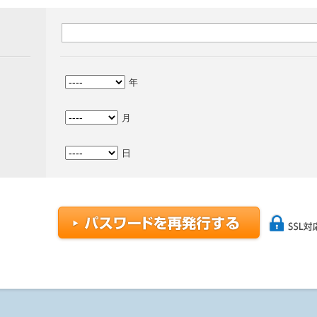
年
月
日