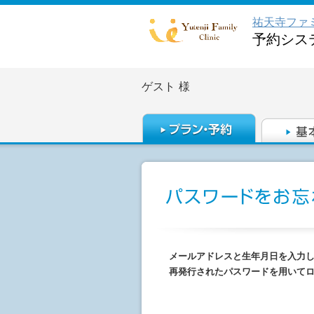
祐天寺ファ
予約シス
ゲスト
様
メールアドレスと生年月日を入力
再発行されたパスワードを用いて