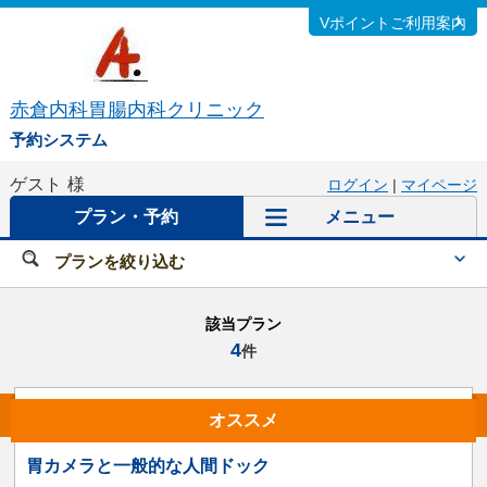
Vポイントご利用案内
赤倉内科胃腸内科クリニック
予約システム
ゲスト
様
ログイン
|
マイページ
プラン・予約
メニュー
プランを絞り込む
該当プラン
4
件
オススメ
胃カメラと一般的な人間ドック