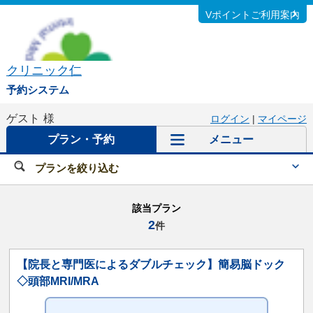
Vポイントご利用案内
クリニック仁
予約システム
ゲスト
様
ログイン
|
マイページ
プラン・予約
メニュー
プランを絞り込む
該当プラン
2
件
【院長と専門医によるダブルチェック】簡易脳ドック
◇頭部MRI/MRA