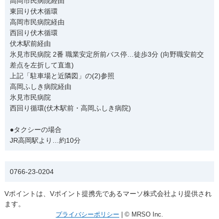
高岡市民病院経由
東回り伏木循環
高岡市民病院経由
西回り伏木循環
伏木駅前経由
氷見市民病院 2番 職業安定所前バス停…徒歩3分 (向野職安前交
差点を左折して直進)
上記「駐車場と近隣図」の(2)参照
高岡ふしき病院経由
氷見市民病院
西回り循環(伏木駅前・高岡ふしき病院)
●タクシーの場合
JR高岡駅より…約10分
電話番号
0766-23-0204
Vポイントは、Vポイント提携先であるマーソ株式会社より提供され
ます。
プライバシーポリシー
| © MRSO Inc.