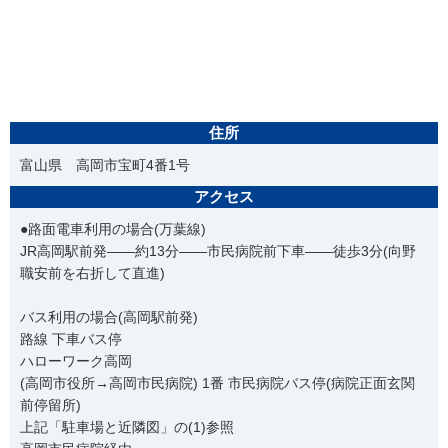
住所
富山県 高岡市宝町4番1号
アクセス
●路面電車利用の場合(万葉線)
JR高岡駅前発――約13分――市民病院前下車――徒歩3分(向野
職安前を右折して直進)
バス利用の場合(高岡駅前発)
路線 下車バス停
ハローワーク高岡
(高岡市役所→高岡市民病院) 1番 市民病院バス停(病院正面玄関
前停留所)
上記「駐車場と近隣図」の(1)参照