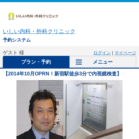
いしい内科・外科クリニック
予約システム
ゲスト
様
ログイン
|
マイページ
プラン・予約
メニュー
【2014年10月OPRN！新宿駅徒歩3分で内視鏡検査】