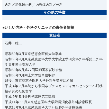
内科／消化器内科／内視鏡内科／外科
その他の特徴
■いしい内科・外科クリニックの責任者情報
責任者
石井 雄二
昭和59年3月東京慈恵会医科大学卒業
昭和59年4月東京慈恵医科大学大学院医学研究科外科系第二外科
学専攻博士課程入学
昭和59年5月第77回医師国家試験合格
昭和63年3月同上大学院単位取得
以後、東京慈恵会医科大学外科学講座に所属
平成 4年 7月本院から米国ネブラスカメディカルセンターへ肝移
植研究のため留学
平成 9年 5月外科学講座第二講師
平成11年 11月東京慈恵医科大学附属消化器外科診療医長
平成13年6月東京慈恵医科大学肝胆膵外科診療医長