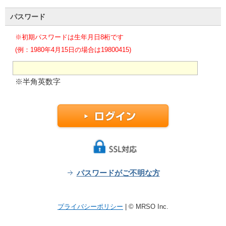
パスワード
※初期パスワードは生年月日8桁です
(例：1980年4月15日の場合は19800415)
※半角英数字
パスワードがご不明な方
プライバシーポリシー
| © MRSO Inc.