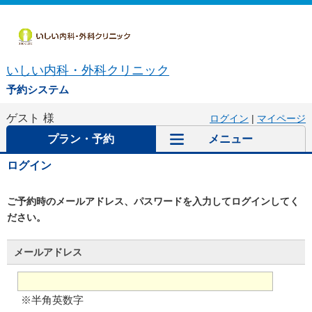
いしい内科・外科クリニック
予約システム
ゲスト
様
ログイン
|
マイページ
プラン・予約
メニュー
ログイン
ご予約時のメールアドレス、パスワードを入力してログインしてく
ださい。
メールアドレス
※半角英数字