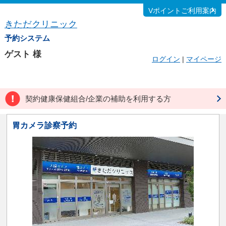
Vポイントご利用案内
きただクリニック
予約システム
ゲスト
様
ログイン
|
マイページ
契約健康保健組合/企業の補助を利用する方
胃カメラ診察予約