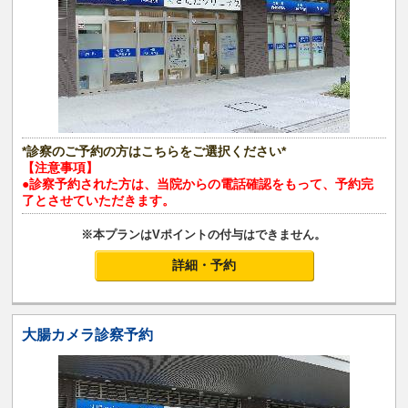
*診察のご予約の方はこちらをご選択ください*
【注意事項】
●診察予約された方は、当院からの電話確認をもって、予約完
了とさせていただきます。
※本プランはVポイントの付与はできません。
詳細・予約
大腸カメラ診察予約