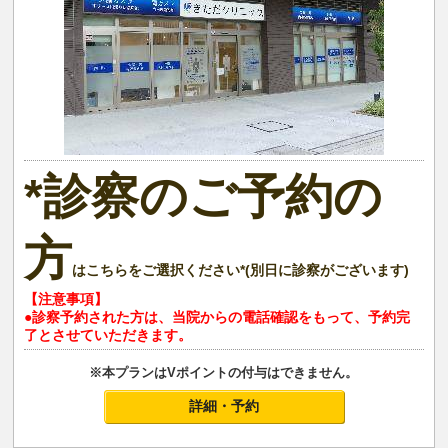
*診察のご予約の
方
はこちらをご選択ください*(別日に診察がございます)
【注意事項】
●診察予約された方は、当院からの電話確認をもって、予約完
了とさせていただきます。
※本プランはVポイントの付与はできません。
詳細・予約