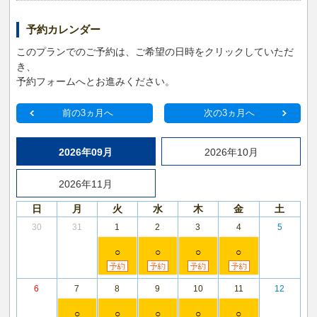
予約カレンダー
このプランでのご予約は、ご希望の日時をクリックしていただ
き、
予約フォームへとお進みください。
前の3ヵ月へ
次の3ヵ月へ
2026年09月
2026年10月
2026年11月
日
月
火
水
木
金
土
30
31
1
2
3
4
5
○
○
○
○
6
7
8
9
10
11
12
○
○
○
○
○