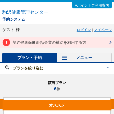
Vポイントご利用案内
駒沢健康管理センター
予約システム
ゲスト
様
ログイン
|
マイページ
契約健康保健組合/企業の補助を利用する方
プラン・予約
メニュー
プランを絞り込む
該当プラン
6
件
オススメ