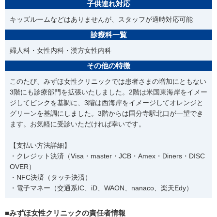
子供連れ対応
キッズルームなどはありませんが、スタッフが適時対応可能
診療科一覧
婦人科・女性内科・漢方女性内科
その他の特徴
このたび、みずほ女性クリニックでは患者さまの増加にともない
3階にも診療部門を拡張いたしました。2階は米国東海岸をイメー
ジしてピンクを基調に、3階は西海岸をイメージしてオレンジと
グリーンを基調にしました。3階からは国分寺駅北口が一望でき
ます。お気軽に受診いただければ幸いです。
【支払い方法詳細】
・クレジット決済（Visa・master・JCB・Amex・Diners・DISC
OVER）
・NFC決済（タッチ決済）
・電子マネー（交通系IC、iD、WAON、nanaco、楽天Edy）
■みずほ女性クリニックの責任者情報