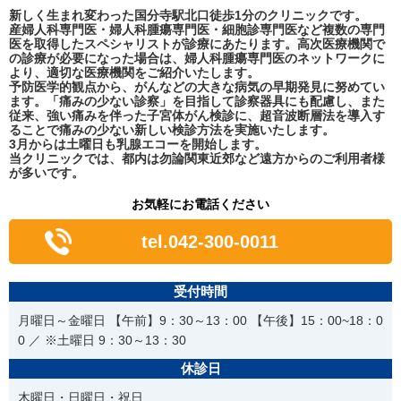
新しく生まれ変わった国分寺駅北口徒歩1分のクリニックです。
産婦人科専門医・婦人科腫瘍専門医・細胞診専門医など複数の専門
医を取得したスペシャリストが診療にあたります。高次医療機関で
の診療が必要になった場合は、婦人科腫瘍専門医のネットワークに
より、適切な医療機関をご紹介いたします。
予防医学的観点から、がんなどの大きな病気の早期発見に努めてい
ます。「痛みの少ない診察」を目指して診察器具にも配慮し、また
従来、強い痛みを伴った子宮体がん検診に、超音波断層法を導入す
ることで痛みの少ない新しい検診方法を実施いたします。
3月からは土曜日も乳腺エコーを開始します。
当クリニックでは、都内は勿論関東近郊など遠方からのご利用者様
が多いです。
お気軽にお電話ください
tel.042-300-0011
受付時間
月曜日～金曜日 【午前】9：30～13：00 【午後】15：00~18：0
0 ／ ※土曜日 9：30～13：30
休診日
木曜日・日曜日・祝日