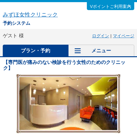
Vポイントご利用案内
みずほ女性クリニック
予約システム
ゲスト
様
ログイン
|
マイページ
プラン・予約
メニュー
【専門医が痛みのない検診を行う女性のためのクリニッ
ク】