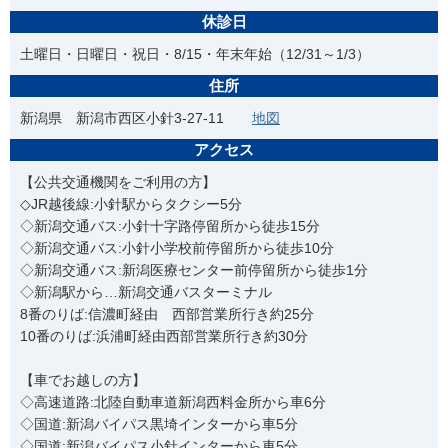
休診日
土曜日・日曜日・祝日・8/15・年末年始（12/31～1/3）
住所
新潟県 新潟市西区小針3-27-11
地図
アクセス
【公共交通機関をご利用の方】
◇JR越後線:小針駅からタクシー5分
◇新潟交通バス:小針十字路停留所から徒歩15分
◇新潟交通バス:小針小学校前停留所から徒歩10分
◇新潟交通バス:新潟医療センター前停留所から徒歩1分
◇新潟駅から…新潟交通バスターミナル
8番のりば:信濃町経由 西部営業所行き約25分
10番のりば:浜浦町経由西部営業所行き約30分
【車でお越しの方】
◇高速道路:北陸自動車道新潟西料金所から車6分
◇国道:新潟バイパス黒埼インターから車5分
◇国道:新潟バイパス小針インターから車5分