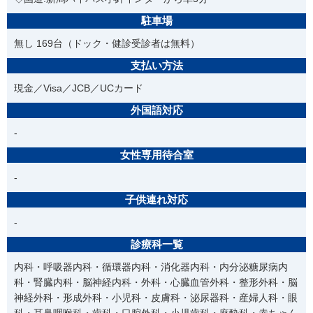
駐車場
無し 169台（ドック・健診受診者は無料）
支払い方法
現金／Visa／JCB／UCカード
外国語対応
-
女性専用待合室
-
子供連れ対応
-
診療科一覧
内科・呼吸器内科・循環器内科・消化器内科・内分泌糖尿病内
科・腎臓内科・脳神経内科・外科・心臓血管外科・整形外科・脳
神経外科・形成外科・小児科・皮膚科・泌尿器科・産婦人科・眼