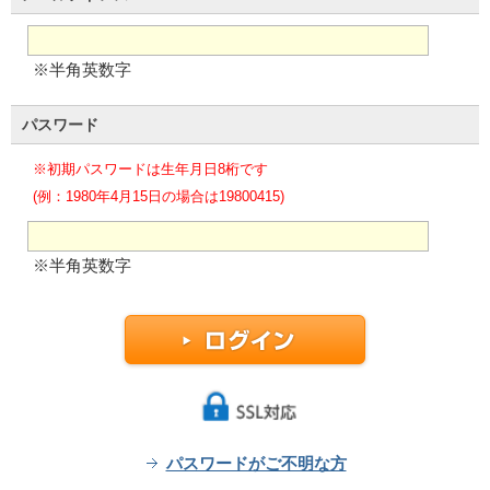
※半角英数字
パスワード
※初期パスワードは生年月日8桁です
(例：1980年4月15日の場合は19800415)
※半角英数字
パスワードがご不明な方