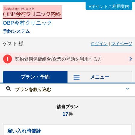
Vポイントご利用案内
OBP今村クリニック
予約システム
ゲスト
様
ログイン
|
マイページ
契約健康保健組合/企業の補助を利用する方
プラン・予約
メニュー
プランを絞り込む
該当プラン
17
件
雇い入れ時健診