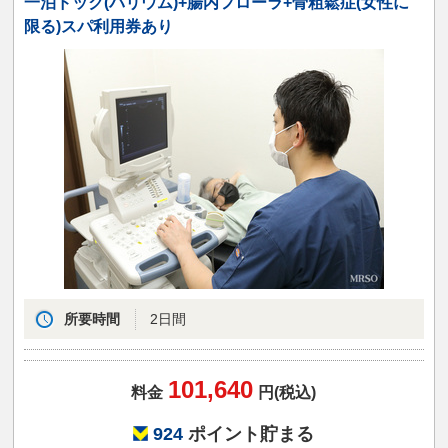
一泊ドック(バリウム)+腸内フローラ+骨粗鬆症(女性に
限る)スパ利用券あり
所要時間
2日間
101,640
料金
円(税込)
924
ポイント貯まる