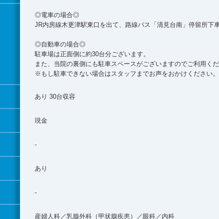
◎電車の場合◎
JR内房線木更津駅東口を出て、路線バス「清見台南」停留所下車
◎自動車の場合◎
駐車場は正面側に約30台分ございます。
また、当院の裏側にも駐車スペースがございますのでご利用くだ
※もし駐車できない場合はスタッフまでお声をおかけください。
あり 30台収容
現金
-
あり
-
産婦人科／乳腺外科（甲状腺疾患）／眼科／内科