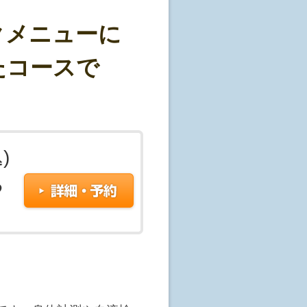
治療を目指します。
クメニューに
たコースで
日のお時間をお選びくださ
)
る
いただき、受付をお済ませ
、そのお時間の予約受付は終