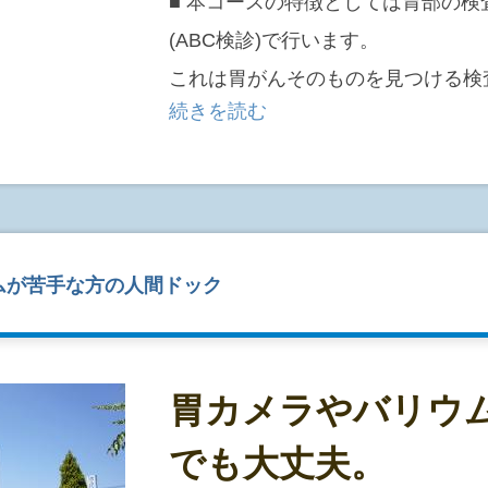
■ 本コースの特徴としては胃部の
● ランク別の、がんであるリスク(
すか?
(ABC検診)で行います。
一般の方ががんである確率は、統計的に約1
これは胃がんそのものを見つける検
人)といわれています。
続きを読む
AICS®における、ランク別の、が
人の胃の中に生息するヘリコバクタ
以下のとおりです。
無と、ペプシノゲン判定による胃粘
査で調べ、胃がんや胃潰瘍、慢性萎
罹るリスクを下記のようにA～Dに
例えば、胃がんにおいて「ランクA
判定がB～Dの方には内視鏡による
る確率は1/3,200となり、同じ「ラン
ムが苦手な方の人間ドック
中1人の確率でがんである可能性を
き、除菌治療や必要な治療、経過観
「ランクB」では1/625、「ランクC
胃がんなどの予防、早期発見・早期
クA」「ランクB」「ランクC」の
なることを示します。
胃カメラやバリウ
また、一般の方ががんであるリスク
おける「ランクB」は1.6倍、「ラン
でも大丈夫。
があるといえます(【 】内の数値)