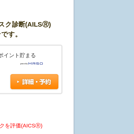
診断(AILSⓇ)
ンです。
ポイント貯まる
を評価(AICSⓇ)