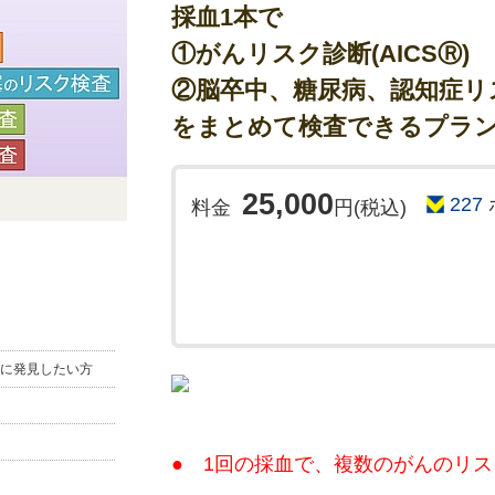
採血1本で
①がんリスク診断(AICSⓇ)
②脳卒中、糖尿病、認知症リスク
をまとめて検査できるプラ
25,000
227
料金
円(税込)
に発見したい方
● 1回の採血で、複数のがんのリスク