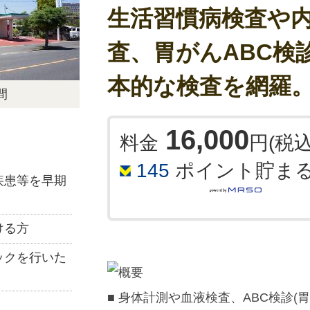
生活習慣病検査や
●「ランクA」であれば、がんでは
「ランクC」であれば、がんなので
■ 下記予約カレンダーよりご希望
この検査は、がんであるリスクを評
査、胃がんABC検診
い。
るか否かをはっきりと判断するもの
■ 検査開始時間の15分前には来院
がんであるリスクが0の人はいませ
本的な検査を網羅
間
も、がんではないとは言いきれませ
ください。
ンクC」であっても、必ずがんであ
■ 時間が表示されていない場合は
ん。
16,000
料金
円(税込
また、血液中のアミノ酸濃度は、さ
了となっております。
すので、がん以外の病気でもAICS
145
ポイント貯ま
B」や「ランクC」になる場合があ
疾患等を早期
AICS®は、その他の検査結果とと
■ 詳しい検査結果については、後
ける方
のです。リスクに対する考え方や感
ますので、リスクに対する判断や精
ください。
ックを行いた
した医療機関の医師とご相談くださ
※ご希望の方には、当日お待ち頂き
わかる範囲)を説明させていただき
■ 身体計測や血液検査、ABC検診(