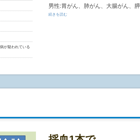
男性:胃がん、肺がん、大腸がん、
女性:胃がん、肺がん、大腸がん、
続きを読む
ん・卵巣がん
● アミノインデックス®とは何です
病が疑われている
アミノインデックス®とは、血液中
から、現在の健康状態や病気の可能
す。
現在は、がんであるリスク(可能性)
デックス®がんリスクスクリーニング(
なりました。
● アミノインデックス®がんリスクス
とは何ですか?
アミノインデックス®がんリスクス
(AICS®:Aminoindex® Cancer 
ノ酸濃度を測定し、
採血1本で