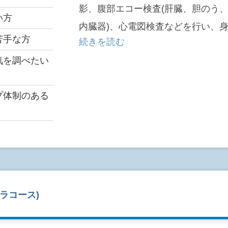
■ 検査結果資料は、受診後1～2週
影、腹部エコー検査(肝臓、胆のう
い方
■ 検査結果は、後日医師より直接
内臓器)、心電図検査などを行い、
● 1回の採血で、脳卒中、糖尿病
苦手な方
続きを読む
能です(相談無料)。
す。
(AILSⓇ)
気を調べたい
■ 本コースの特徴としては胃部の
プ体制のある
(ABC検診)で行います。
これは胃がんそのものを見つける検
人の胃の中に生息するヘリコバクタ
無と、ペプシノゲン判定による胃粘
査で調べ、胃がんや胃潰瘍、慢性萎
罹るリスクを下記のようにA～Dに
ラコース)
判定がB～Dの方には内視鏡による
き、除菌治療や必要な治療、経過観