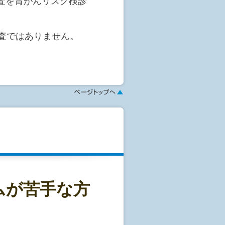
検査を胃がんリスク検診
確率)はどのくらいなので
/1,000(1,000人に1
査ではありません。
んであるおおよその確率は
ー・ピロリ菌の感染の有
膜の萎縮の度合を血液検
縮性胃炎などの胃疾患に
分類します。
」となった場合、がんであ
精密検査を受けていただ
クA」となった3,200人の
示します。
察を行うことによって、
」では1/98となり、「ラン
治療を目指します。
順でがんである確率が高く
ムが苦手な方
を1とした場合、胃がんに
クC」では10.2倍のリスク
。