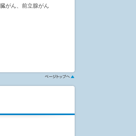
膵臓がん、前立腺がん
膵臓がん、乳がん、子宮が
か?
のアミノ酸濃度のバランス
性を明らかにする検査で
を評価する、「アミノイン
AICS®)」検査が可能と
クリーニング(AICS®)
クリーニング
Screening)とは、血液中のアミ