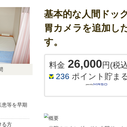
胃がんなどの予防、早期発見・早期
基本的な人間ドッ
胃カメラを追加し
す。
■ 下記予約カレンダーよりご希望
26,000
料金
円(税込
い。
間
236
ポイント貯ま
■ 検査開始時間の15分前には来院
ください。
■ 時間が表示されていない場合は
疾患等を早期
了となっております。
ける方