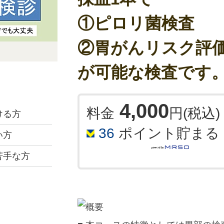
健康な人とがんである人のアミノ酸
統計的に解析することで、現在がんで
①ピロリ菌検査
価する検査です。
②胃がんリスク評
● がんであるリスクとはどのよう
が可能な検査です
リスクとは、確率、可能性、危険性
で、がんであるか否かをはっきりと
せん。
4,000
AICS®は、それぞれのがんについ
料金
円(税込)
ける方
0.0～10.0の数値(AICS値)で報告
36
ポイント貯まる
リスクの傾向は数値が高いほど、が
い方
ます。
苦手な方
また、このAICS値からリスクを判
クA」「ランクB」「ランクC」に
クの傾向が3段階で示されます。