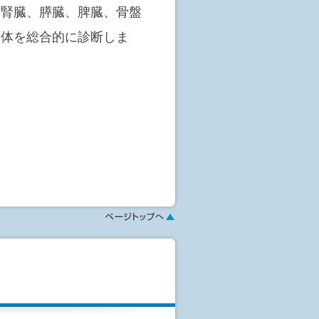
間程度で郵送いたします。
、腎臓、膵臓、脾臓、骨盤
説明および相談することも可
身体を総合的に診断しま
、認知症リスクを評価
検査を胃がんリスク検診
査ではありません。
ー・ピロリ菌の感染の有
膜の萎縮の度合を血液検
縮性胃炎などの胃疾患に
分類します。
精密検査を受けていただ
察を行うことによって、