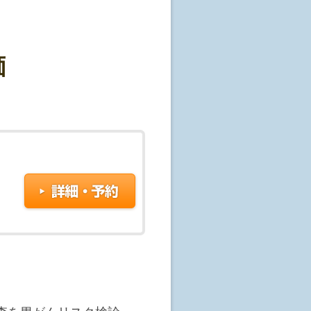
濃度のバランスの違いを
あるリスク(可能性)を評
価
なことですか?
。
などと呼ばれているもの
判断するものではありま
て、現在がんである確率を
いたします。
んである確率が高くなり
断する目安として、「ラン
分類され、がんであるリス