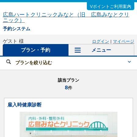
Vポイントご利用案内
広島ハートクリニックみなと（旧 広島みなとクリ
ニック）
予約システム
ゲスト
様
ログイン
|
マイページ
プラン・予約
メニュー
プランを絞り込む
該当プラン
8
件
雇入時健康診断