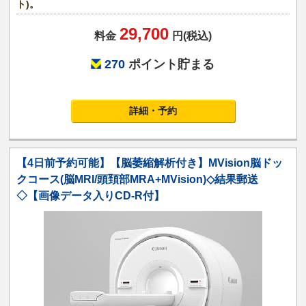
ト)。
29,700
料金
円(税込)
270
ポイント貯まる
詳細・予約
【4日前予約可能】【脳萎縮解析付き】MVision脳ドッ
クコース(脳MRI/頭頚部MRA+MVision)◇結果郵送
◇【画像データ入りCD-R付】