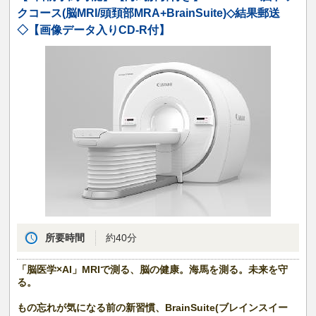
クコース(脳MRI/頭頚部MRA+BrainSuite)◇結果郵送
◇【画像データ入りCD-R付】
所要時間
約40分
「脳医学×AI」MRIで測る、脳の健康。海馬を測る。未来を守
る。
もの忘れが気になる前の新習慣、BrainSuite(ブレインスイー