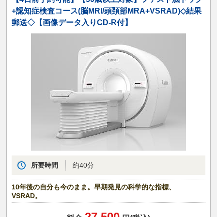
+認知症検査コース(脳MRI/頭頚部MRA+VSRAD)◇結果
郵送◇【画像データ入りCD-R付】
所要時間
約40分
10年後の自分も今のまま。早期発見の科学的な指標、
VSRAD。
27,500