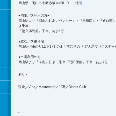
岡山県 岡山市中区赤坂本町8-10
地図
■岡電バス利用の方■
岡山駅より『岡山ふれあいセンター』・『三蟠南』・『倉益南』
き乗車
『協立病院前』下車、徒歩1分
●主なバス乗り場
岡山駅①番のりば/ドレミのまち前④番のりば/天満屋バスステー
●市電利用の方
岡山駅より『東山』行きに乗車『門田屋敷』下車 徒歩7分
あり -
現金／Visa／Mastercard／JCB／Diners Club
-
-