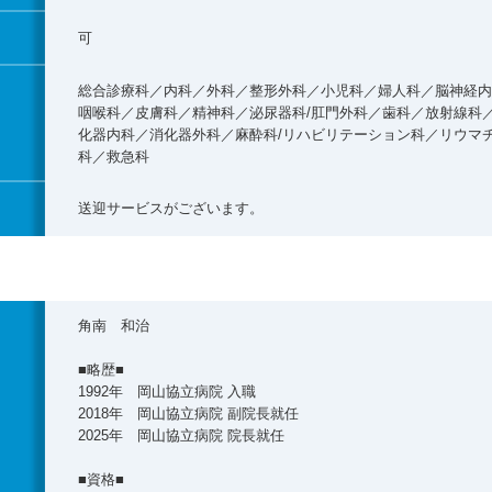
可
総合診療科／内科／外科／整形外科／小児科／婦人科／脳神経内
咽喉科／皮膚科／精神科／泌尿器科/肛門外科／歯科／放射線科
化器内科／消化器外科／麻酔科/リハビリテーション科／リウマ
科／救急科
送迎サービスがございます。
角南 和治
■略歴■
1992年 岡山協立病院 入職
2018年 岡山協立病院 副院長就任
2025年 岡山協立病院 院長就任
■資格■