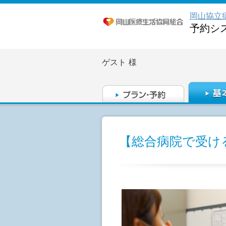
岡山協立
予約シ
ゲスト
様
【総合病院で受け