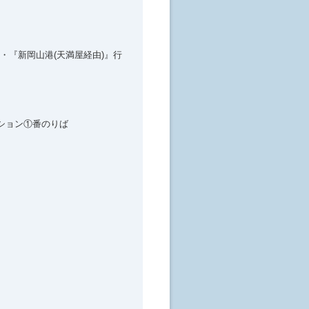
・『新岡山港(天満屋経由)』行
ション①番のりば