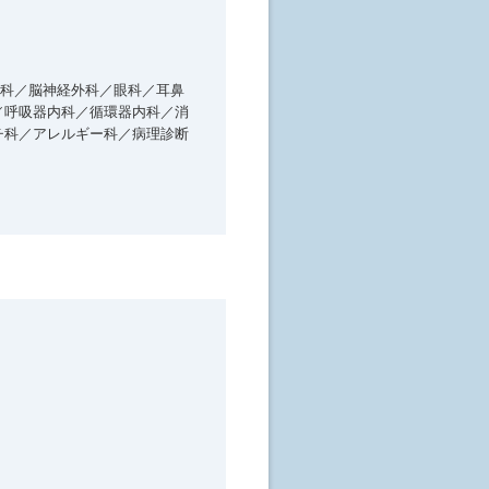
科／脳神経外科／眼科／耳鼻
／呼吸器内科／循環器内科／消
チ科／アレルギー科／病理診断