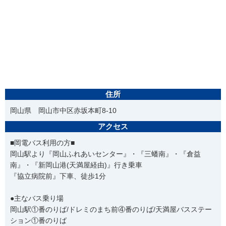
住所
岡山県 岡山市中区赤坂本町8-10
アクセス
■岡電バス利用の方■
岡山駅より『岡山ふれあいセンター』・『三蟠南』・『倉益
南』・『新岡山港(天満屋経由)』行き乗車
『協立病院前』下車、徒歩1分
●主なバス乗り場
岡山駅①番のりば/ドレミのまち前④番のりば/天満屋バスステー
ション①番のりば