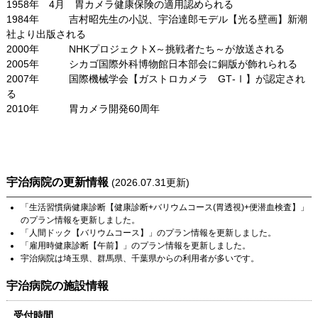
1958年 4月 胃カメラ健康保険の適用認められる
1984年 吉村昭先生の小説、宇治達郎モデル【光る壁画】新潮
社より出版される
2000年 NHKプロジェクトX～挑戦者たち～が放送される
2005年 シカゴ国際外科博物館日本部会に銅版が飾れられる
2007年 国際機械学会【ガストロカメラ GT‐Ⅰ】が認定され
る
2010年 胃カメラ開発60周年
宇治病院
の更新情報
(
2026.07.31
更新)
「
生活習慣病健康診断【健康診断+バリウムコース(胃透視)+便潜血検査】
」
のプラン情報を更新しました。
「
人間ドック【バリウムコース】
」のプラン情報を更新しました。
「
雇用時健康診断【午前】
」のプラン情報を更新しました。
宇治病院
は
埼玉県
、
群馬県
、
千葉県
からの利用者が多いです。
宇治病院
の施設情報
受付時間