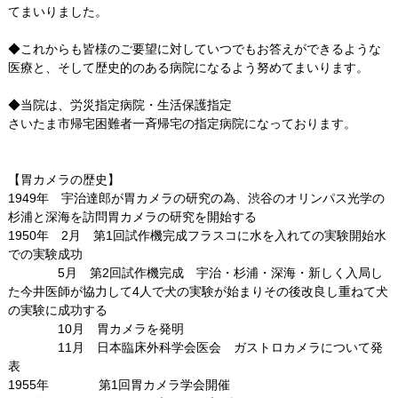
てまいりました。
◆これからも皆様のご要望に対していつでもお答えができるような
医療と、そして歴史的のある病院になるよう努めてまいります。
◆当院は、労災指定病院・生活保護指定
さいたま市帰宅困難者一斉帰宅の指定病院になっております。
【胃カメラの歴史】
1949年 宇治達郎が胃カメラの研究の為、渋谷のオリンパス光学の
杉浦と深海を訪問胃カメラの研究を開始する
1950年 2月 第1回試作機完成フラスコに水を入れての実験開始水
での実験成功
5月 第2回試作機完成 宇治・杉浦・深海・新しく入局し
た今井医師が協力して4人で犬の実験が始まりその後改良し重ねて犬
の実験に成功する
10月 胃カメラを発明
11月 日本臨床外科学会医会 ガストロカメラについて発
表
1955年 第1回胃カメラ学会開催