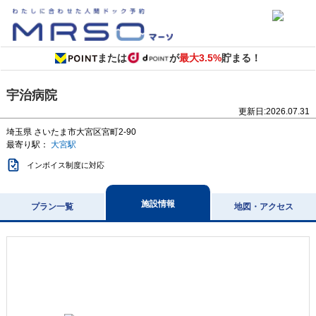
または
が
最大3.5%
貯まる！
宇治病院
更新日:
2026.07.31
埼玉県
さいたま市大宮区宮町2-90
最寄り駅：
大宮駅
インボイス制度に対応
施設情報
プラン一覧
地図・アクセス