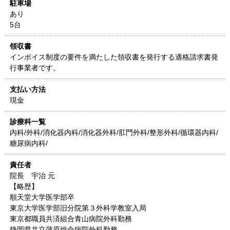
駐車場
あり
5台
領収書
インボイス制度の要件を満たした領収書を発行する適格請求書発
行事業者です。
支払い方法
現金
診療科一覧
内科/外科/消化器内科/消化器外科/肛門外科/整形外科/循環器内科/
糖尿病内科/
責任者
院長 宇治 元
【略歴】
順天堂大学医学部卒
東京大学医学部旧分院第３外科学教室入局
東京都職員共済組合青山病院外科勤務
静岡県共立蒲原総合病院外科勤務