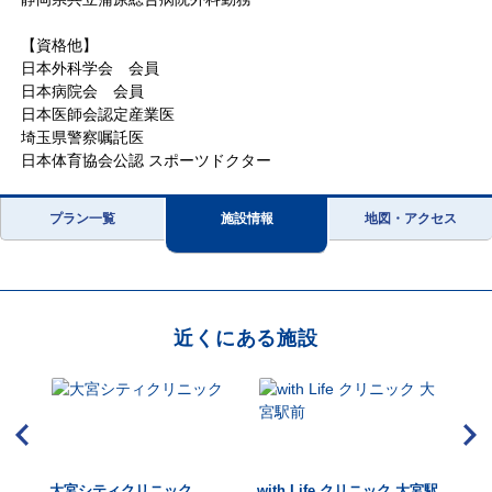
【資格他】
日本外科学会 会員
日本病院会 会員
日本医師会認定産業医
埼玉県警察嘱託医
日本体育協会公認 スポーツドクター
プラン一覧
施設情報
地図・アクセス
近くにある施設
ラン
大宮シティクリニック
with Life クリニック 大宮駅
総