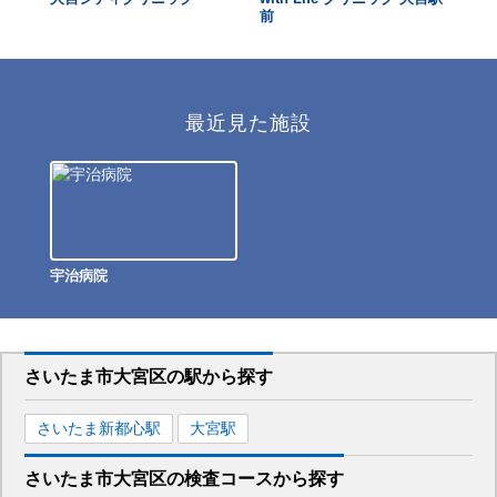
前
ク
最近見た施設
宇治病院
さいたま市大宮区
の駅から
探す
さいたま新都心
駅
大宮
駅
さいたま市大宮区
の
検査コースから探す