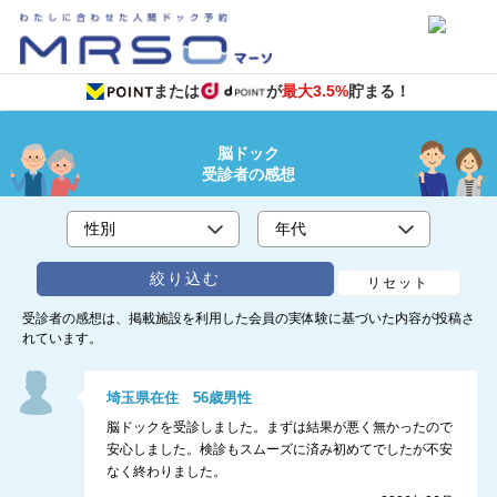
または
が
最大3.5%
貯まる！
脳ドック
受診者の感想
絞り込む
リセット
受診者の感想は、掲載施設を利用した会員の実体験に基づいた内容が投稿さ
れています。
埼玉県
在住
56
歳
男性
脳ドックを受診しました。まずは結果が悪く無かったので
安心しました。検診もスムーズに済み初めてでしたが不安
なく終わりました。