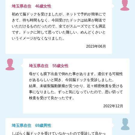
埼玉県
在住
46
歳
女性
初めて脳ドックを受けましたが、ネットで予約が簡単にで
きて、待ち時間もなく、今回受けたドックは結果が郵送で
いただけるものだったので、全てがスムーズでとても満足
です。ドックに対して思っていた難しい、めんどくさいと
いうイメージがなくなりました。
2023年06月
埼玉県
在住
55
歳
女性
母がくも膜下出血で倒れた事があります。遺伝する可能性
があるらしいと聞き、今回脳ドックを受診しました。
結果、未破裂脳動脈瘤が見つかり、近々精密検査を受ける
事になりました。ずっと気になっていたので、思い切って
検査を受けて良かったです。
2022年12月
埼玉県
在住
69
歳
男性
しばらく脳ドックを受けていなかったので受診して良かっ