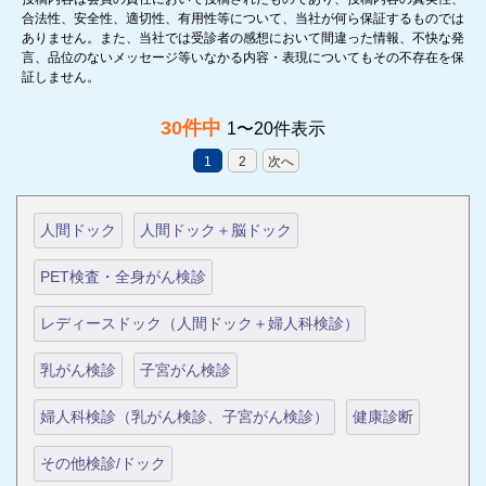
合法性、安全性、適切性、有用性等について、当社が何ら保証するものでは
ありません。また、当社では受診者の感想において間違った情報、不快な発
言、品位のないメッセージ等いなかる内容・表現についてもその不存在を保
証しません。
30
件中
1
〜
20
件表示
1
2
次へ
人間ドック
人間ドック＋脳ドック
PET検査・全身がん検診
レディースドック（人間ドック＋婦人科検診）
乳がん検診
子宮がん検診
婦人科検診（乳がん検診、子宮がん検診）
健康診断
その他検診/ドック