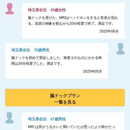
埼玉県
在住
45
歳
女性
脳ドックを受けた。MRIはヘッドホンをすると音楽が流れ
る。高原の画像を観ながら20分程度で終了。満足です。
2025年06月
埼玉県
在住
70
歳
男性
脳ドックを初めて受診しました。検査そのものにかかる時
間は30分程度でした。満足です。
2025年05月
脳ドック
プラン
一覧を見る
埼玉県
在住
67
歳
男性
MRI は音がうるさいと聞いていたが思ったより静かだっ