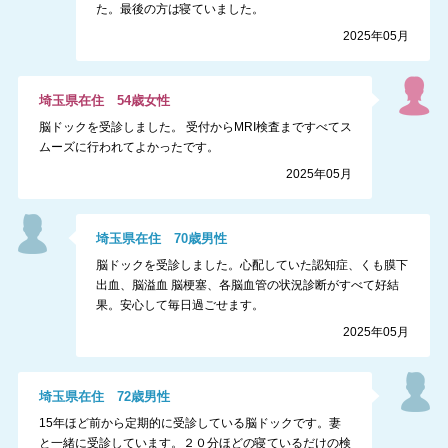
た。最後の方は寝ていました。
2025年05月
埼玉県
在住
54
歳
女性
脳ドックを受診しました。 受付からMRI検査まですべてス
ムーズに行われてよかったです。
2025年05月
埼玉県
在住
70
歳
男性
脳ドックを受診しました。心配していた認知症、くも膜下
出血、脳溢血 脳梗塞、各脳血管の状況診断がすべて好結
果。安心して毎日過ごせます。
2025年05月
埼玉県
在住
72
歳
男性
15年ほど前から定期的に受診している脳ドックです。妻
と一緒に受診しています。２０分ほどの寝ているだけの検