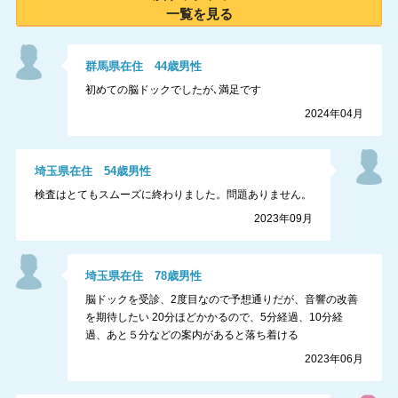
一覧を見る
群馬県
在住
44
歳
男性
初めての脳ドックでしたが､満足です
2024年04月
埼玉県
在住
54
歳
男性
検査はとてもスムーズに終わりました。問題ありません。
2023年09月
埼玉県
在住
78
歳
男性
脳ドックを受診、2度目なので予想通りだが、音響の改善
を期待したい 20分ほどかかるので、5分経過、10分経
過、あと５分などの案内があると落ち着ける
2023年06月