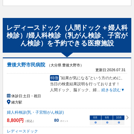
レディースドック（人間ドック＋婦人科
検診）/婦人科検診（乳がん検診、子宮が
ん検診）
を予約できる
医療施設
豊後大野市民病院
（大分県 豊後大野市）
更新日:
2026.07.31
特徴
”結果が気になる”という方のために、
当日の検査結果説明を行っております！
人間ドック、脳ドック、婦
...
続きを読む▼
休診日:
土日・祝日
緒方駅
婦人科検診(乳・子宮頸がん検診)
8
月
9
月
10
月
8,800
円
80
（税込）
ポイント
○
○
○
レディースドック