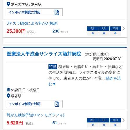
別府大学駅 / 別府駅
インボイス制度に対応
3テスラMRIによる乳がん検診
8
月
9
月
10
月
25,300
円
230
（税込）
ポイント
○
○
○
医療法人平成会サンライズ酒井病院
（大分県 日出町）
更新日:
2026.07.31
特徴
糖尿病・高脂血症・高血圧・肥満など
の生活習慣病は、ライフスタイルの変化に
伴って、患者さんの数が年々増
...
続きを読
む▼
休診日:
日・祝祭日
暘谷駅
インボイス制度に対応
乳がん検診(問診+マンモグラフィ)
8
月
9
月
10
月
5,620
円
51
（税込）
ポイント
○
○
○