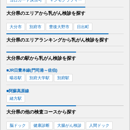
大分県
のエリアから
乳がん検診を
探す
大分市
別府市
豊後大野市
日出町
大分県
のエリア
ランキング
から
乳がん検診
を探す
大分県
の駅から
乳がん検診を
探す
■JR日豊本線(門司港～佐伯)
暘谷
駅
別府大学
駅
別府
駅
■阿蘇高原線
緒方
駅
大分県
の
他の
検査コースから探す
脳ドック
健康診断
大腸がん検診
人間ドック