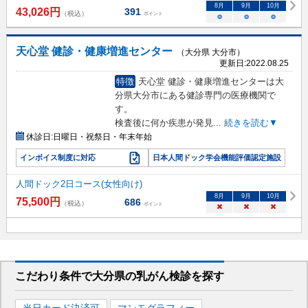
8
月
9
月
10
月
43,026
円
391
（税込）
ポイント
○
○
○
天心堂 健診・健康増進センター
（大分県 大分市）
更新日:
2022.08.25
特徴
天心堂 健診・健康増進センターは大
分県大分市にある健診専門の医療機関で
す。
検査後に何か疾患が発見
...
続きを読む▼
休診日:
日曜日・祝祭日・年末年始
インボイス制度に対応
日本人間ドック学会機能評価認定施設
人間ドック2日コース(女性向け)
8
月
9
月
10
月
75,500
円
686
（税込）
ポイント
×
×
×
こだわり条件で
大分県
の乳がん検診を
探す
当日カード決済可
マンモグラフィー