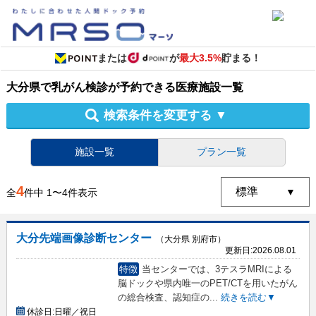
または
が
最大3.5%
貯まる！
大分県
で
乳がん検診
が予約できる
医療施設
一覧
検索条件を変更する
▼
施設一覧
プラン一覧
4
全
件中
1
〜
4
件表示
大分先端画像診断センター
（大分県 別府市）
更新日:
2026.08.01
特徴
当センターでは、3テスラMRIによる
脳ドックや県内唯一のPET/CTを用いたがん
の総合検査、認知症の
...
続きを読む▼
休診日:
日曜／祝日