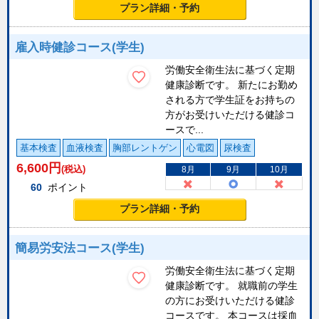
プラン詳細・予約
雇入時健診コース(学生)
労働安全衛生法に基づく定期
健康診断です。 新たにお勤め
される方で学生証をお持ちの
方がお受けいただける健診コ
ースで...
基本検査
血液検査
胸部レントゲン
心電図
尿検査
6,600
円
(税込)
8月
9月
10月
60
ポイント
プラン詳細・予約
簡易労安法コース(学生)
労働安全衛生法に基づく定期
健康診断です。 就職前の学生
の方にお受けいただける健診
コースです。 本コースは採血