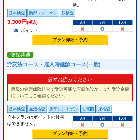
検...
基本検査
胸部レントゲン
尿検査
3,300
円
(税込)
8月
9月
10月
30
ポイント
プラン詳細・予約
健保共通
労安法コース・雇入時健診コース(一般)
必ずお読みください
所属の健康保険組合で受診可能な医療施設か、また受診金額
についてもご確認ください。
基本検査
血液検査
胸部レントゲン
心電図
尿検査
※本プランはポイントの付与
8月
9月
10月
はできません。
プラン詳細・予約