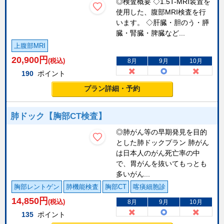
◎検査概要 ◇1.5T-MRI装置を
使用した、腹部MRI検査を行
います。 ◇肝臓・胆のう・膵
臓・腎臓・脾臓など...
上腹部MRI
20,900
円
(税込)
8月
9月
10月
190
ポイント
プラン詳細・予約
肺ドック【胸部CT検査】
◎肺がん等の早期発見を目的
とした肺ドックプラン 肺がん
は日本人のがん死亡率の中
で、胃がんを抜いてもっとも
多いがん...
胸部レントゲン
肺機能検査
胸部CT
喀痰細胞診
14,850
円
(税込)
8月
9月
10月
135
ポイント