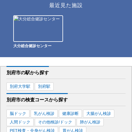
最近見た施設
大分総合健診センター
別府市
の駅から
探す
別府大学
駅
別府
駅
別府市
の
検査コースから探す
脳ドック
乳がん検診
健康診断
大腸がん検診
人間ドック
その他検診/ドック
肺がん検診
PET検査・全身がん検診
胃がん検診