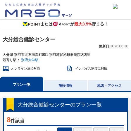
または
が
最大3.5%
貯まる！
大分総合健診センター
更新日:
2026.06.30
大分県
別府市北石垣深町851
別府湾腎泌尿器病院内2階
最寄り駅：
別府大学駅
オンライン決済対応
インボイス制度に対応
プラン一覧
施設情報
地図・アクセス
大分総合健診センター
のプラン一覧
8
件該当