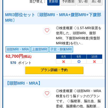
並び替え：
更新順
予約数順
安い順
高い順
MRI3部位セット〔頭部MRI・MRA+腹部MRI+下腹部
MRI〕
◎検査概要 ◇1.5T-MRI装置を
使用した、頭部MRI、腹部
MRI、下腹部MRI検査(骨盤部
MRI検査)を行い...
頭部MRI・MRA
上腹部MRI
子宮・卵巣MRI
62,700
円
(税込)
8月
9月
10月
570
ポイント
プラン詳細・予約
【頭部MRI・MRA】
◎検査概要 ◇頭部MRI・MRA
検査を行う脳ドックのプラン
です。 ◇脳梗塞、脳出血、脳
委縮、脳腫瘍の他、脳動脈...