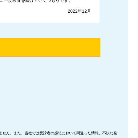
に一度検査を続けていくつもりです。
2022年12月
ません。また、当社では受診者の感想において間違った情報、不快な発