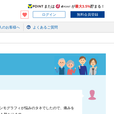
または
が
最大3.5%
貯まる！
ログイン
無料会員登録
人のお客様へ
よくあるご質問
ンモグラフィが悩みのタネでしたので、痛みを