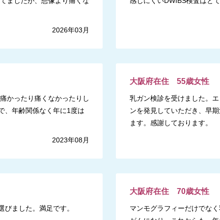
してましたが、想像より痛くな
感じにくいDWIBS検査はと
2026年03月
大阪府
在住
55
歳
女性
て痛かったり痛くなかったりし
乳ガン検診を受けました。エ
で、年齢関係なく年に1度は
ンを発見していただき、早期
ます。感謝しております。
2023年08月
大阪府
在住
70
歳
女性
選びました。満足です。
マンモグラフィーだけでなく