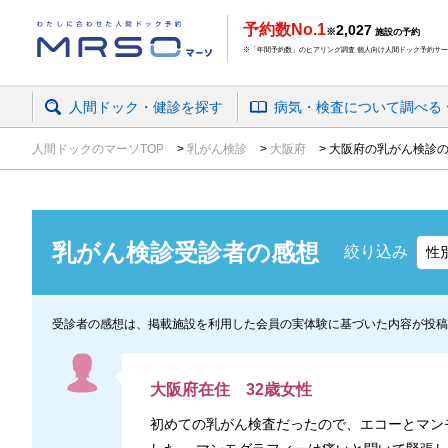
予約数No.1
2,027
※
施設の予約
※「年間予約数」のヒアリング調査 個人向け人間ドック予約サービ
人間ドック・健診を探す
病気・検査
について
調べる
人間ドックのマーソTOP
乳がん検診
大阪府
大阪府の乳がん検診
乳がん検診
受診者の感想
絞り込み
受診者の感想は、掲載施設を利用した会員の実体験に基づいた内容が投稿
大阪府
在住
32
歳
女性
初めての乳がん検査だったので、エコーとマン