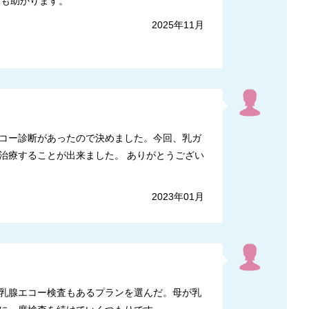
ても助かります。
2025年11月
コー診断があったので決めました。今回、乳ガ
治療することが出来ました。 ありがとうござい
2023年01月
乳腺エコー検査もあるプランを選んだ。母が乳