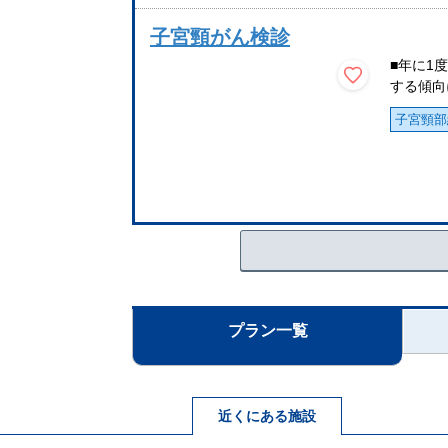
子宮頸がん検診
■年に1
する傾向
子宮頸部
プラン一覧
近くにある施設