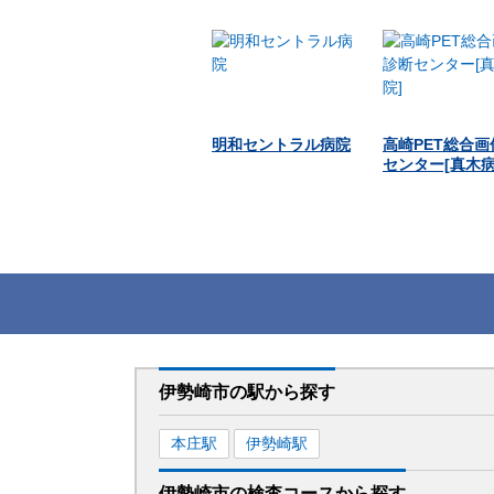
明和セントラル病院
高崎PET総合
センター[真木病
伊勢崎市
の駅から
探す
本庄
駅
伊勢崎
駅
伊勢崎市
の
検査コースから探す