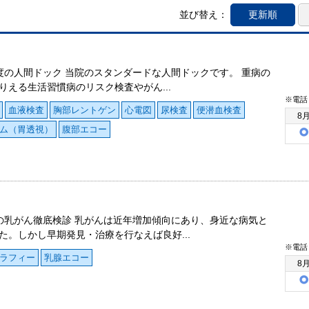
並び替え：
更新順
度の人間ドック 当院のスタンダードな人間ドックです。 重病の
りえる生活習慣病のリスク検査やがん...
※電話
血液検査
胸部レントゲン
心電図
尿検査
便潜血検査
8
ム（胃透視）
腹部エコー
の乳がん徹底検診 乳がんは近年増加傾向にあり、身近な病気と
た。しかし早期発見・治療を行なえば良好...
※電話
ラフィー
乳腺エコー
8