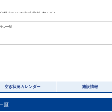
ス検索上位3サイト／22年11月～12月／調査会社：(株)ドゥ・ハウス
ラン一覧
空き状況カレンダー
施設情報
一覧