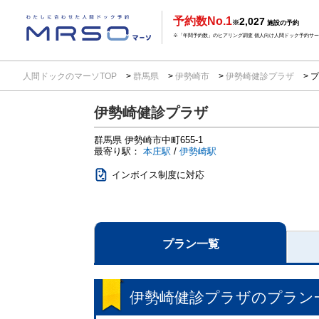
予約数No.1
2,027
※
施設の予約
※「年間予約数」のヒアリング調査 個人向け人間ドック予約サービ
人間ドックのマーソTOP
群馬県
伊勢崎市
伊勢崎健診プラザ
プ
伊勢崎健診プラザ
群馬県
伊勢崎市中町655-1
最寄り駅：
本庄駅
/
伊勢崎駅
インボイス制度に対応
プラン一覧
伊勢崎健診プラザ
のプラン