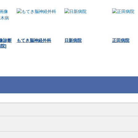
画像診断
もてき脳神経外科
日新病院
正田病院
院]