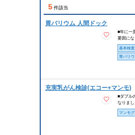
5
件該当
胃バリウム 人間ドック
■年に一
要因にな
基本検査
胃バリウ
充実乳がん検診(エコー+マンモ)
■ダブル
なりまし
マンモグ