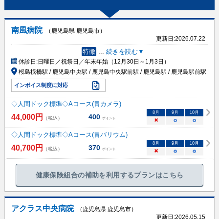
南風病院
（鹿児島県 鹿児島市）
更新日:
2026.07.22
特徴
...
続きを読む▼
休診日:
日曜日／祝祭日／年末年始（12月30日～1月3日）
桜島桟橋駅 / 鹿児島中央駅 / 鹿児島中央駅前駅 / 鹿児島駅 / 鹿児島駅前駅
インボイス制度に対応
◇人間ドック標準◇Aコース(胃カメラ)
8
月
9
月
10
月
44,000
円
400
（税込）
ポイント
×
○
○
◇人間ドック標準◇Aコース(胃バリウム)
8
月
9
月
10
月
40,700
円
370
（税込）
ポイント
×
○
○
健康保険組合の補助を利用するプランはこちら
アクラス中央病院
（鹿児島県 鹿児島市）
更新日:
2026.05.15