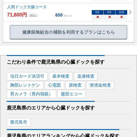
人間ドック大腸コース
8
月
9
月
10
月
71,600
円
650
（税込）
ポイント
×
×
×
健康保険組合の補助を利用するプランはこちら
こだわり条件で
鹿児島県
の心臓ドックを
探す
当日カード決済可
基本検査
血液検査
胸部レントゲン
心電図
尿検査
便潜血検査
胃カメラ（胃内視鏡）
腹部エコー
鹿児島県
のエリアから
心臓ドックを
探す
鹿児島市
鹿児島県
のエリア
ランキング
から
心臓ドック
を探す