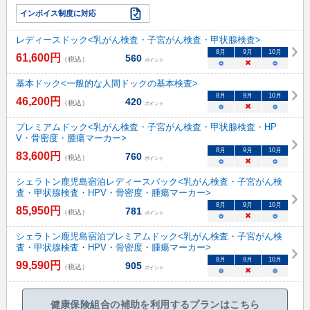
インボイス制度に対応
レディースドック<乳がん検査・子宮がん検査・甲状腺検査>
8
月
9
月
10
月
61,600
円
560
（税込）
ポイント
○
×
○
基本ドック<一般的な人間ドックの基本検査>
8
月
9
月
10
月
46,200
円
420
（税込）
ポイント
○
×
○
プレミアムドック<乳がん検査・子宮がん検査・甲状腺検査・HP
V・骨密度・腫瘍マーカー>
8
月
9
月
10
月
83,600
円
760
（税込）
ポイント
○
×
○
シェラトン鹿児島宿泊レディースパック<乳がん検査・子宮がん検
査・甲状腺検査・HPV・骨密度・腫瘍マーカー>
8
月
9
月
10
月
85,950
円
781
（税込）
ポイント
○
×
○
シェラトン鹿児島宿泊プレミアムドック<乳がん検査・子宮がん検
査・甲状腺検査・HPV・骨密度・腫瘍マーカー>
8
月
9
月
10
月
99,590
円
905
（税込）
ポイント
○
×
○
健康保険組合の補助を利用するプランはこちら