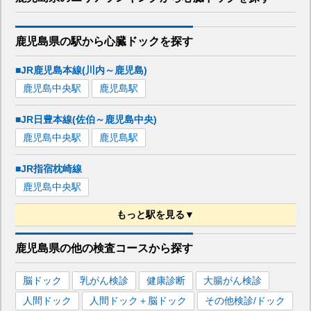
鹿児島県
の駅から
心臓ドックを
探す
■JR鹿児島本線(川内～鹿児島)
鹿児島中央
駅
鹿児島
駅
■JR日豊本線(佐伯～鹿児島中央)
鹿児島中央
駅
鹿児島
駅
■JR指宿枕崎線
鹿児島中央
駅
もっと駅を見る▼
■鹿児島市電１系統
鹿児島県
の
他の
検査コースから探す
鹿児島駅前
駅
桜島桟橋
駅
荒田八幡
駅
脳ドック
乳がん検診
健康診断
大腸がん検診
■鹿児島市電２系統
人間ドック
人間ドック＋脳ドック
その他検診/ドック