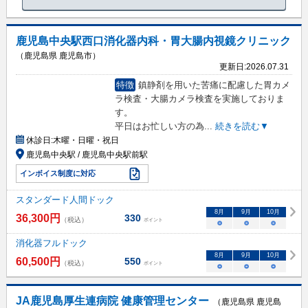
鹿児島中央駅西口消化器内科・胃大腸内視鏡クリニック
（鹿児島県 鹿児島市）
更新日:
2026.07.31
特徴
鎮静剤を用いた苦痛に配慮した胃カメ
ラ検査・大腸カメラ検査を実施しておりま
す。
平日はお忙しい方の為
...
続きを読む▼
休診日:
木曜・日曜・祝日
鹿児島中央駅 / 鹿児島中央駅前駅
インボイス制度に対応
スタンダード人間ドック
8
月
9
月
10
月
36,300
円
330
（税込）
ポイント
○
○
○
消化器フルドック
8
月
9
月
10
月
60,500
円
550
（税込）
ポイント
○
○
○
JA鹿児島厚生連病院 健康管理センター
（鹿児島県 鹿児島