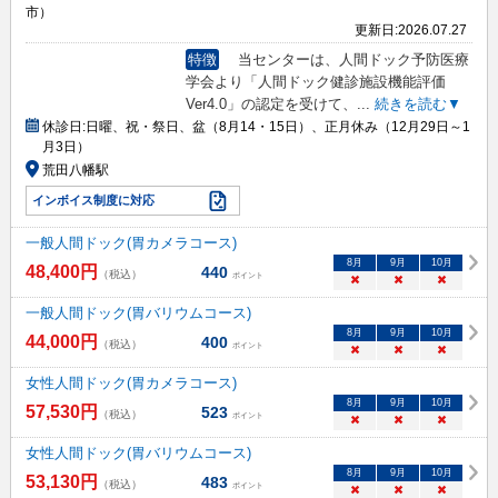
市）
更新日:
2026.07.27
特徴
当センターは、人間ドック予防医療
学会より「人間ドック健診施設機能評価
Ver4.0」の認定を受けて、
...
続きを読む▼
休診日:
日曜、祝・祭日、盆（8月14・15日）、正月休み（12月29日～1
月3日）
荒田八幡駅
インボイス制度に対応
一般人間ドック(胃カメラコース)
8
月
9
月
10
月
48,400
円
440
（税込）
ポイント
×
×
×
一般人間ドック(胃バリウムコース)
8
月
9
月
10
月
44,000
円
400
（税込）
ポイント
×
×
×
女性人間ドック(胃カメラコース)
8
月
9
月
10
月
57,530
円
523
（税込）
ポイント
×
×
×
女性人間ドック(胃バリウムコース)
8
月
9
月
10
月
53,130
円
483
（税込）
ポイント
×
×
×