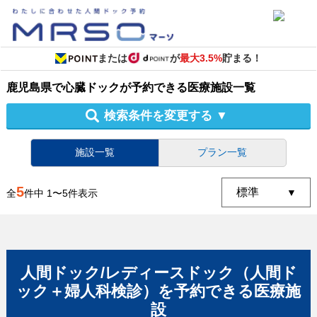
または
が
最大3.5%
貯まる！
鹿児島県
で
心臓ドック
が予約できる
医療施設
一覧
検索条件を変更する
▼
施設一覧
プラン一覧
5
全
件中
1
〜
5
件表示
人間ドック/レディースドック（人間ド
ック＋婦人科検診）
を予約できる
医療施
設