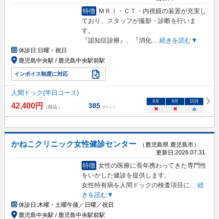
特徴
ＭＲＩ・ＣＴ・内視鏡の装置が充実し
ており、スタッフが撮影・診断を行いま
す。
『認知症診療』、『消化
...
続きを読む▼
休診日:
日曜・祝日
鹿児島中央駅 / 鹿児島中央駅前駅
インボイス制度に対応
人間ドック(半日コース)
8
月
9
月
10
月
42,400
円
385
（税込）
ポイント
×
×
○
かねこクリニック女性健診センター
（鹿児島県 鹿児島市）
更新日:
2026.07.31
特徴
女性の医療に長年携わってきた専門性
をいかした健診を提供します。
女性特有病を人間ドックの検査項目に
...
続
きを読む▼
休診日:
木曜・土曜午後／日曜／祝日
鹿児島中央駅 / 鹿児島中央駅前駅