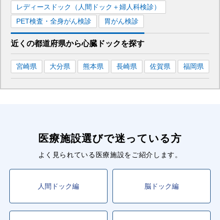
鹿児島中央駅前
駅
鹿児島駅前
駅
桜島桟橋
駅
レディースドック（人間ドック＋婦人科検診）
PET検査・全身がん検診
胃がん検診
■九州新幹線
鹿児島中央
駅
近くの都道府県
から
心臓ドックを
探す
宮崎県
大分県
熊本県
長崎県
佐賀県
福岡県
医療施設選びで迷っている方
よく見られている医療施設をご紹介します。
人間ドック編
脳ドック編