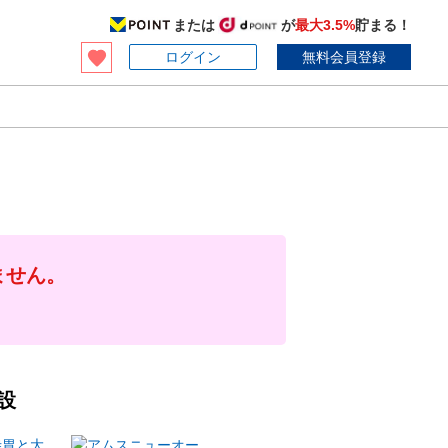
または
が
最大3.5%
貯まる！
ログイン
無料会員登録
ません。
設