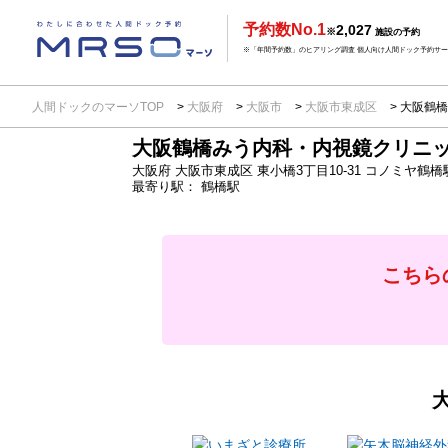
予約数No.1
2,027
※
施設の予約
※「年間予約数」のヒアリング調査 個人向け人間ドック予約サービ
人間ドックのマーソTOP
大阪府
大阪市
大阪市東成区
大阪鶴橋
大阪鶴橋みう内科・内視鏡クリニ
大阪府
大阪市東成区 東小橋3丁目10-31
コノミヤ鶴橋
最寄り駅：
鶴橋駅
こちら