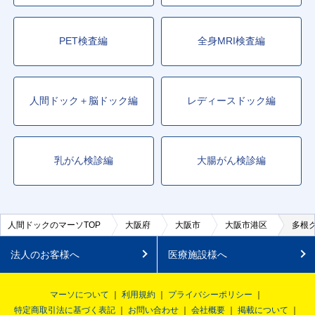
PET検査編
全身MRI検査編
人間ドック＋脳ドック編
レディースドック編
乳がん検診編
大腸がん検診編
人間ドックのマーソTOP
大阪府
大阪市
大阪市港区
多根
法人のお客様へ
医療施設様へ
マーソについて
利用規約
プライバシーポリシー
特定商取引法に基づく表記
お問い合わせ
会社概要
掲載について