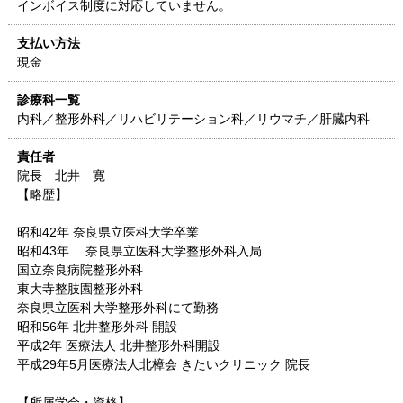
インボイス制度に対応していません。
支払い方法
現金
診療科一覧
内科／整形外科／リハビリテーション科／リウマチ／肝臓内科
責任者
院長 北井 寛
【略歴】
昭和42年 奈良県立医科大学卒業
昭和43年 奈良県立医科大学整形外科入局
国立奈良病院整形外科
東大寺整肢園整形外科
奈良県立医科大学整形外科にて勤務
昭和56年 北井整形外科 開設
平成2年 医療法人 北井整形外科開設
平成29年5月医療法人北樟会 きたいクリニック 院長
【所属学会・資格】