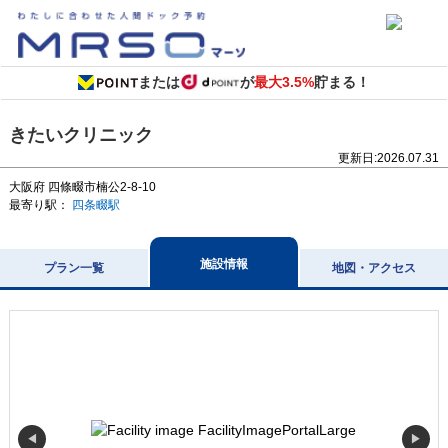
または
が
最大3.5%
貯まる！
きたいクリニック
更新日:
2026.07.31
大阪府
四條畷市楠公2-8-10
最寄り駅：
四条畷駅
施設情報
プラン一覧
地図・アクセス
◀
▶