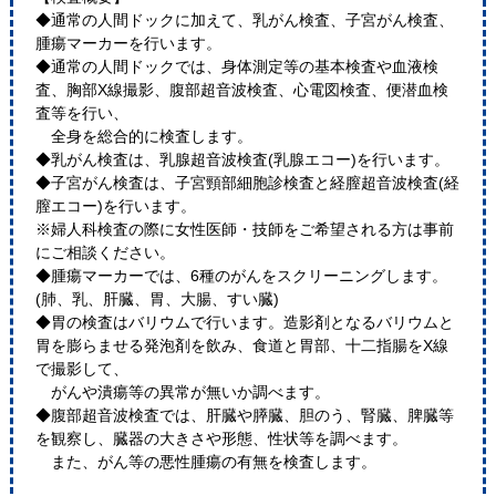
◆通常の人間ドックに加えて、乳がん検査、子宮がん検査、
腫瘍マーカーを行います。
◆通常の人間ドックでは、身体測定等の基本検査や血液検
査、胸部X線撮影、腹部超音波検査、心電図検査、便潜血検
査等を行い、
全身を総合的に検査します。
◆乳がん検査は、乳腺超音波検査(乳腺エコー)を行います。
◆子宮がん検査は、子宮頸部細胞診検査と経膣超音波検査(経
膣エコー)を行います。
※婦人科検査の際に女性医師・技師をご希望される方は事前
にご相談ください。
◆腫瘍マーカーでは、6種のがんをスクリーニングします。
(肺、乳、肝臓、胃、大腸、すい臓)
◆胃の検査はバリウムで行います。造影剤となるバリウムと
胃を膨らませる発泡剤を飲み、食道と胃部、十二指腸をX線
で撮影して、
がんや潰瘍等の異常が無いか調べます。
◆腹部超音波検査では、肝臓や膵臓、胆のう、腎臓、脾臓等
を観察し、臓器の大きさや形態、性状等を調べます。
また、がん等の悪性腫瘍の有無を検査します。