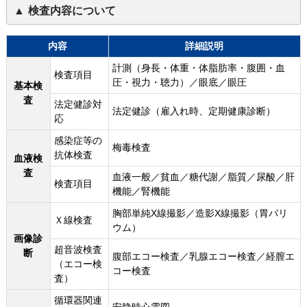
検査内容について
内容
詳細説明
計測（身長・体重・体脂肪率・腹囲・血
検査項目
圧・視力・聴力）／眼底／眼圧
基本検
査
法定健診対
法定健診（雇入れ時、定期健康診断）
応
感染症等の
梅毒検査
抗体検査
血液検
査
血液一般／貧血／糖代謝／脂質／尿酸／肝
検査項目
機能／腎機能
胸部単純X線撮影／造影X線撮影（胃バリ
Ｘ線検査
ウム）
画像診
超音波検査
断
腹部エコー検査／乳腺エコー検査／経膣エ
（エコー検
コー検査
査）
循環器関連