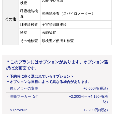
安静時心電図
検査
呼吸機能検
肺機能検査（スパイロメーター）
査
その他
細胞診検査
子宮頸部細胞診
診察
医師診察
その他検査
尿検査／便潜血検査
＊このプランにはオプションがあります。オプション選
択は次画面です。
＜予約時に多く選ばれているオプション＞
＊オプションは日程によって異なる場合があります。
・
胃カメラへの変更
+
6,600
円
(税込)
・
腫瘍マーカー 女性
+
2,200
円
～ +4,180円(税
込)
・
NTproBNP
+
2,200
円
(税込)