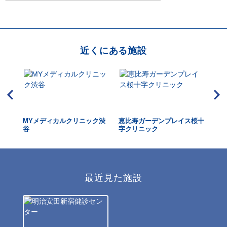
近くにある施設
ク渋谷
MYメディカルクリニック渋
恵比寿ガーデンプレイス桜十
代々
谷
字クリニック
最近見た施設