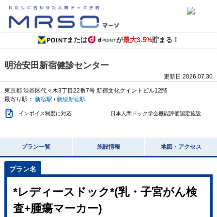
または
が
最大3.5%
貯まる！
明治安田新宿健診センター
更新日:
2026.07.30
東京都
渋谷区代々木3丁目22番7号
新宿文化クイントビル12階
最寄り駅：
新宿駅
/
新線新宿駅
インボイス制度に対応
日本人間ドック学会機能評価認定施設
プラン一覧
施設情報
地図・アクセス
*レディースドック*(乳・子宮がん検
査+腫瘍マーカー)