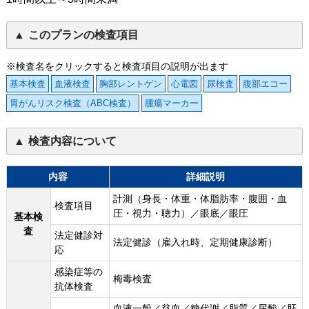
このプランの検査項目
※検査名をクリックすると検査項目の説明が出ます
基本検査
血液検査
胸部レントゲン
心電図
尿検査
腹部エコー
胃がんリスク検査（ABC検査）
腫瘍マーカー
検査内容について
内容
詳細説明
計測（身長・体重・体脂肪率・腹囲・血
検査項目
圧・視力・聴力）／眼底／眼圧
基本検
査
法定健診対
法定健診（雇入れ時、定期健康診断）
応
感染症等の
梅毒検査
抗体検査
血液一般／貧血／糖代謝／脂質／尿酸／肝