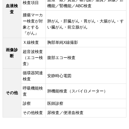
検査項目
血液検
機能／腎機能／ABC検査
査
腫瘍マーカ
ー検査が対
肺がん・肝臓がん・胃がん・大腸がん・す
象とする
い臓がん・前立腺がん
『がん』
Ｘ線検査
胸部単純X線撮影
画像診
超音波検査
断
（エコー検
腹部エコー検査
査）
循環器関連
安静時心電図
検査
呼吸機能検
肺機能検査（スパイロメーター）
その他
査
診察
医師診察
その他検査
尿検査／便潜血検査