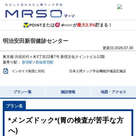
または
が
最大3.5%
貯まる！
明治安田新宿健診センター
更新日:
2026.07.30
東京都
渋谷区代々木3丁目22番7号
新宿文化クイントビル12階
最寄り駅：
新宿駅
/
新線新宿駅
インボイス制度に対応
日本人間ドック学会機能評価認定施設
プラン一覧
施設情報
地図・アクセス
*メンズドック*(胃の検査が苦手な方
へ)