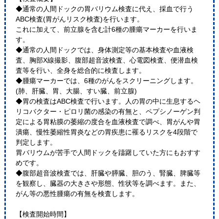
◆通常の人間ドックの胃バリウム検査に代え、採血で行う
ABC検査(胃がんリスク検査)を行います。
これに加えて、前立腺を含む計6種の腫瘍マーカーを行いま
す。
◆通常の人間ドックでは、身体測定等の基本検査や血液検
査、胸部X線撮影、腹部超音波検査、心電図検査、便潜血検
査等を行い、全身を総合的に検査します。
◆腫瘍マーカーでは、6種のがんをスクリーニングします。
(肺、肝臓、胃、大腸、すい臓、前立腺)
◆胃の検査はABC検査で行います。人の胃の中に生息するヘ
リコバクター・ピロリ菌の感染の有無と、ペプシノーゲン判
定による胃粘膜の萎縮の度合を血液検査で調べ、胃がんや胃
潰瘍、慢性萎縮性胃炎などの胃疾患に罹るリスクを4段階で
判定します。
胃バリウムが苦手で人間ドックを躊躇していた方にもおすす
めです。
◆腹部超音波検査では、肝臓や膵臓、胆のう、腎臓、脾臓等
を観察し、臓器の大きさや形態、性状等を調べます。また、
がん等の悪性腫瘍の有無を検査します。
【検査開始時間】