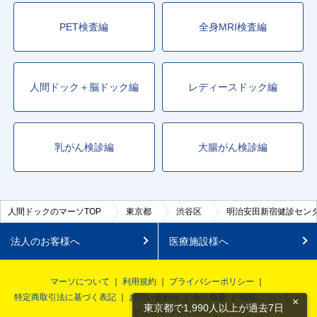
PET検査編
全身MRI検査編
人間ドック＋脳ドック編
レディースドック編
乳がん検診編
大腸がん検診編
人間ドックのマーソTOP
東京都
渋谷区
明治安田新宿健診セン
法人のお客様へ
医療施設様へ
マーソについて
利用規約
プライバシーポリシー
特定商取引法に基づく表記
お問い合わせ
会社概要
掲載について
×
東京都で1,990人以上が過去7日
サイトマップ