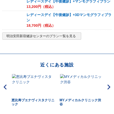
レディースデイ【午後健診】+マンモグラフィプラン
13,200
円（税込）
レディースデイ【午後健診】+3Dマンモグラフィプラ
ン
18,700
円（税込）
明治安田新宿健診センター
のプラン一覧を見る
近くにある施設
ェッ
恵比寿ブエナヴィスタクリニ
MYメディカルクリニック渋
渋
ック
谷
ク