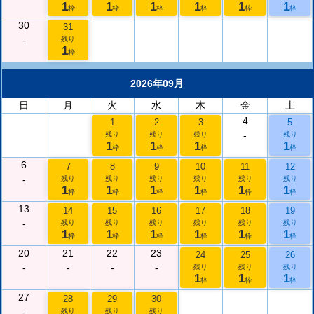
1
1
1
1
1
1
枠
枠
枠
枠
枠
枠
30
31
-
残り
1
枠
2026年09月
日
月
火
水
木
金
土
4
1
2
3
5
-
残り
残り
残り
残り
1
1
1
1
枠
枠
枠
枠
6
7
8
9
10
11
12
-
残り
残り
残り
残り
残り
残り
1
1
1
1
1
1
枠
枠
枠
枠
枠
枠
13
14
15
16
17
18
19
-
残り
残り
残り
残り
残り
残り
1
1
1
1
1
1
枠
枠
枠
枠
枠
枠
20
21
22
23
24
25
26
-
-
-
-
残り
残り
残り
1
1
1
枠
枠
枠
27
28
29
30
-
残り
残り
残り