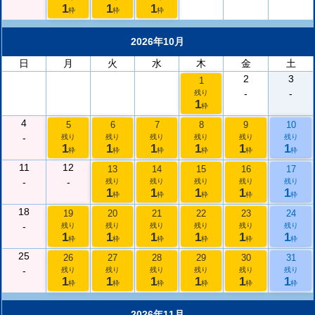
1
1
1
枠
枠
枠
2026年10月
日
月
火
水
木
金
土
2
3
1
-
-
残り
1
枠
4
5
6
7
8
9
10
-
残り
残り
残り
残り
残り
残り
1
1
1
1
1
1
枠
枠
枠
枠
枠
枠
11
12
13
14
15
16
17
-
-
残り
残り
残り
残り
残り
1
1
1
1
1
枠
枠
枠
枠
枠
18
19
20
21
22
23
24
-
残り
残り
残り
残り
残り
残り
1
1
1
1
1
1
枠
枠
枠
枠
枠
枠
25
26
27
28
29
30
31
-
残り
残り
残り
残り
残り
残り
1
1
1
1
1
1
枠
枠
枠
枠
枠
枠
2026年11月