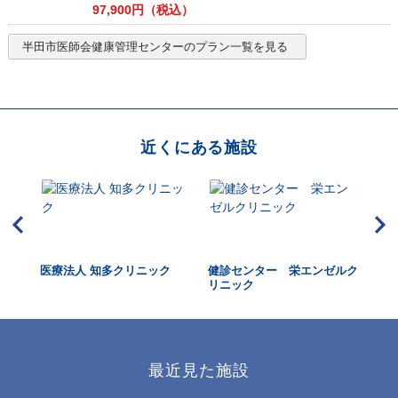
97,900
円（税込）
半田市医師会健康管理センター
のプラン一覧を見る
近くにある施設
ニッ
医療法人 知多クリニック
健診センター 栄エンゼルク
大
リニック
ニ
最近見た施設