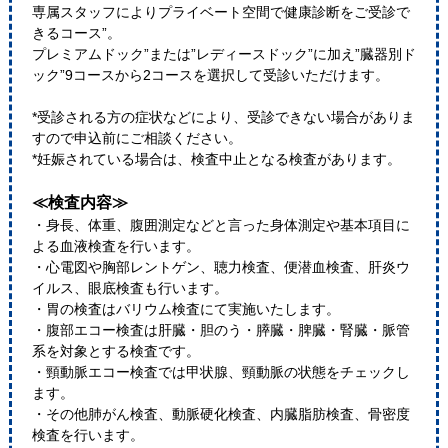
専属スタッフによりプライベート空間で健康診断をご受診で
きるコース”。
プレミアムドック”または”レディースドック”に加え”臓器別ド
ック”9コースから2コースを選択して受診いただけます。
*受診される方の症状などにより、受診できない場合がありま
すので申込前にご相談ください。
*妊娠されている場合は、検査中止となる検査があります。
≪検査内容≫
・身長、体重、腹囲測定などと言った身体測定や基本項目に
よる血液検査を行います。
・心電図や胸部レントゲン、聴力検査、便潜血検査、肝炎ウ
イルス、眼底検査も行います。
・胃の検査はバリウム検査にて実施いたします。
・腹部エコー検査は肝臓・胆のう・膵臓・脾臓・腎臓・脈管
系を対象とする検査です。
・頸動脈エコー検査では甲状腺、頸動脈の状態をチェックし
ます。
・その他肺がん検査、動脈硬化検査、内臓脂肪検査、骨密度
検査を行います。