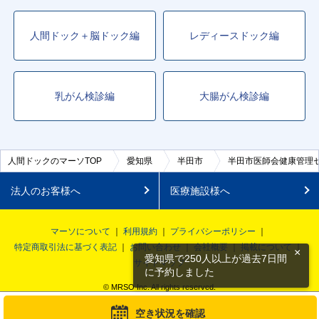
人間ドック＋脳ドック編
レディースドック編
乳がん検診編
大腸がん検診編
人間ドックのマーソTOP
愛知県
半田市
半田市医師会健康管理
法人のお客様へ
医療施設様へ
マーソについて
利用規約
プライバシーポリシー
特定商取引法に基づく表記
お問い合わせ
会社概要
掲載について
×
愛知県で250人以上が過去7日間
サイトマップ
に予約しました
© MRSO Inc. All rights reserved.
空き状況を確認