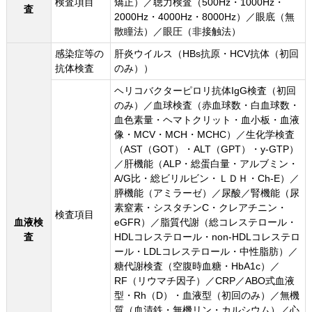
検査項目
矯正）／聴力検査（500Hz・1000Hz・
査
2000Hz・4000Hz・8000Hz）／眼底（無
散瞳法）／眼圧（非接触法）
感染症等の
肝炎ウイルス（HBs抗原・HCV抗体（初回
抗体検査
のみ））
ヘリコバクターピロリ抗体IgG検査（初回
のみ）／血球検査（赤血球数・白血球数・
血色素量・ヘマトクリット・血小板・血液
像・MCV・MCH・MCHC）／生化学検査
（AST（GOT）・ALT（GPT）・y-GTP）
／肝機能（ALP・総蛋白量・アルブミン・
A/G比・総ビリルビン・ＬＤＨ・Ch-E）／
膵機能（アミラーゼ）／尿酸／腎機能（尿
素窒素・シスタチンC・クレアチニン・
検査項目
血液検
eGFR）／脂質代謝（総コレステロール・
査
HDLコレステロール・non-HDLコレステロ
ール・LDLコレステロール・中性脂肪）／
糖代謝検査（空腹時血糖・HbA1c）／
RF（リウマチ因子）／CRP／ABO式血液
型・Rh（D）・血液型（初回のみ）／無機
質（血清鉄・無機リン・カルシウム）／心