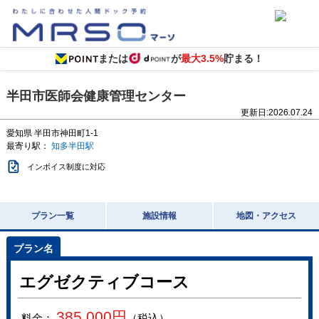
または
が
最大3.5%
貯まる！
半田市医師会健康管理センター
更新日:
2026.07.24
愛知県
半田市神田町1-1
最寄り駅：
知多半田駅
インボイス制度に対応
プラン一覧
施設情報
地図・アクセス
エグゼクティブコース
385,000
円
料金：
（税込）