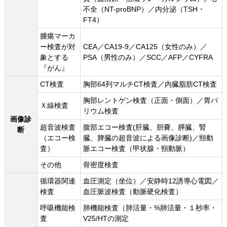
不全（NT-proBNP）／内分泌（TSH・
FT4）
腫瘍マーカ
ー検査が対
CEA／CA19-9／CA125（女性のみ）／
象とする
PSA（男性のみ）／SCC／AFP／CYFRA
『がん』
CT検査
胸部64列マルチCT検査／内臓脂肪CT検査
胸部レントゲン検査（正面・側面）／胃バ
Ｘ線検査
リウム検査
画像診
超音波検査
腹部エコー検査(肝臓、胆嚢、膵臓、腎
断
（エコー検
臓、脾臓の超音波による画像診断)／頸動
査）
脈エコー検査（甲状腺・頸動脈）
その他
骨密度検査
循環器関連
血圧測定（坐位）／安静時12誘導心電図／
検査
血圧脈波検査（動脈硬化検査）
呼吸機能検
肺機能検査（肺活量・%肺活量・１秒率・
査
V25/HTの測定