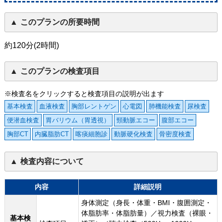
このプランの所要時間
約120分(2時間)
このプランの検査項目
※検査名をクリックすると検査項目の説明が出ます
基本検査
血液検査
胸部レントゲン
心電図
肺機能検査
尿検査
便潜血検査
胃バリウム（胃透視）
頸動脈エコー
腹部エコー
胸部CT
内臓脂肪CT
喀痰細胞診
動脈硬化検査
骨密度検査
検査内容について
内容
詳細説明
身体測定（身長・体重・BMI・腹囲測定・
体脂肪率・体脂肪量）／視力検査（裸眼・
基本検