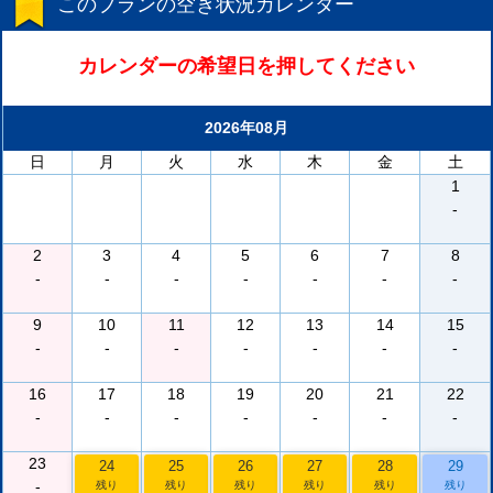
このプランの空き状況カレンダー
カレンダーの希望日を押してください
2026年08月
日
月
火
水
木
金
土
1
-
2
3
4
5
6
7
8
-
-
-
-
-
-
-
9
10
11
12
13
14
15
-
-
-
-
-
-
-
16
17
18
19
20
21
22
-
-
-
-
-
-
-
23
24
25
26
27
28
29
-
残り
残り
残り
残り
残り
残り