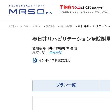
予約数No.1
2,025
※
施設の予約
※「年間予約数」のヒアリング調査 個人向け人間ドック予約サービ
人間ドックのマーソTOP
愛知県
春日井市
春日井リハビリテーショ
春日井リハビリテーション病院附
愛知県
春日井市神屋町706番地
最寄り駅：
高蔵寺駅
インボイス制度に対応
プラン一覧