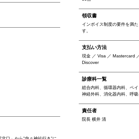
領収書
インボイス制度の要件を満た
す。
支払い方法
現金 ／ Visa ／ Mastercard ／
Discover
診療科一覧
総合内科、循環器内科、ペイ
神経外科、消化器内科、呼吸
責任者
院長 横井 清
北口」から”内々神社行き”に