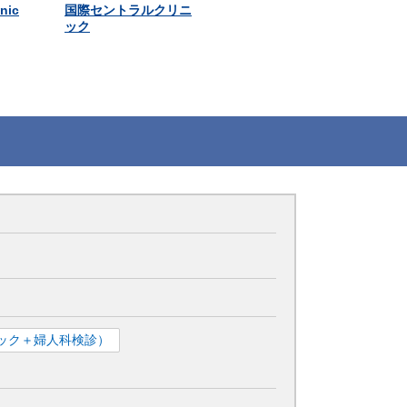
inic
国際セントラルクリニ
ック
ック＋婦人科検診）