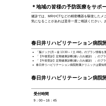
＊地域の皆様の予防医療をサポ
健診では、MRやCTなどの精密機器を駆使したメ
気になることがあれば是非一度ご相談ください。
春日井リハビリテーション病院
「
脳ドック(月～金 13:30～ / 土 AM)
」のプラン情報を
「
【午後受診】定期健康診断(雇い入れ健診)
」のプラ
「
【午前受診】定期健康診断(雇い入れ健診)
」のプラ
春日井リハビリテーション病院附属クリニック
は
愛知
春日井リハビリテーション病院
受付時間
9：00～16：45