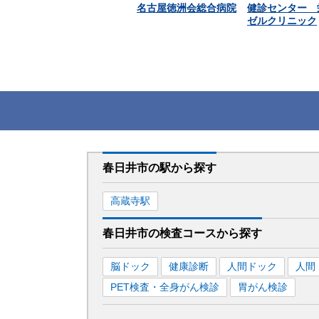
名古屋徳洲会総合病院
健診センター 
ゼルクリニック
春日井市
の駅から
探す
高蔵寺
駅
春日井市
の
検査コースから探す
脳ドック
健康診断
人間ドック
人間
PET検査・全身がん検診
胃がん検診