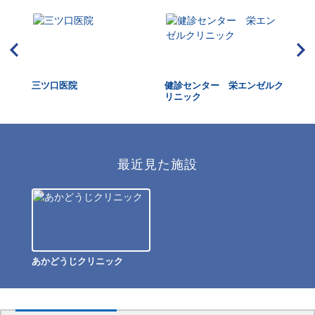
ク
三ツ口医院
健診センター 栄エンゼルク
大
リニック
ニ
最近見た施設
あかどうじクリニック