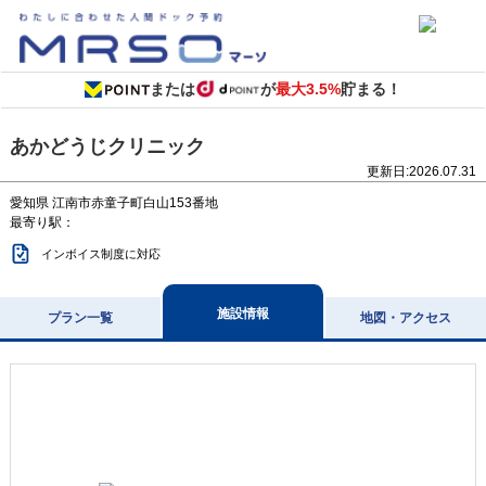
または
が
最大3.5%
貯まる！
あかどうじクリニック
更新日:
2026.07.31
愛知県
江南市赤童子町白山153番地
最寄り駅：
インボイス制度に対応
施設情報
プラン一覧
地図・アクセス