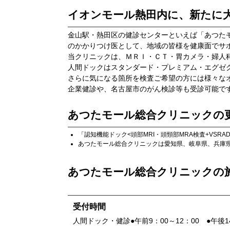
イオンモール熱田内に、新たに
金山駅・熱田区の健診センターといえば「あつた
のかかりつけ医として、地域の皆様を健康面でサ
当クリニックは、ＭＲＩ・ＣＴ・胃カメラ・婦人
人間ドックはスタンダード・プレミアム・エグゼ
さらに気になる箇所を検査ご希望の方には様々な
企業健診や、名古屋市のがん検診等も受診可能で
あつたモール総合クリニック
の
「
認知機能ドック<頭部MRI・頭頸部MRA検査+VSRAD
あつたモール総合クリニック
は
愛知県
、
岐阜県
、
兵庫
あつたモール総合クリニック
の
受付時間
人間ドック・健診●午前9：00～12：00 ●午後14