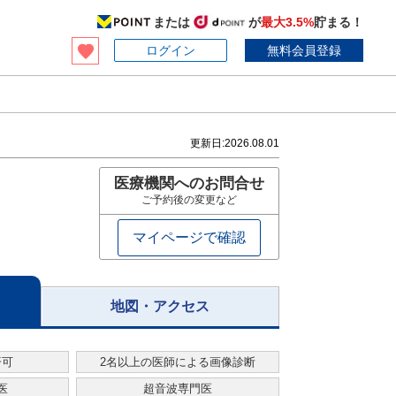
または
が
最大3.5%
貯まる！
ログイン
無料会員登録
更新日:
2026.08.01
医療機関へのお問合せ
ご予約後の変更など
マイページで確認
地図・アクセス
済可
2名以上の医師による画像診断
医
超音波専門医