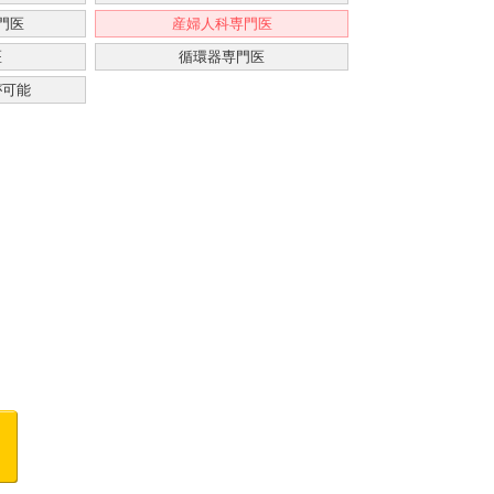
門医
産婦人科専門医
医
循環器専門医
が可能