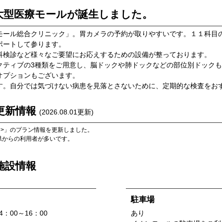
大型医療モールが誕生しました。
モール総合クリニック」。胃カメラの予約が取りやすいです。１１科目
ポートして参ります。
科検診など様々なご要望にお応えするための設備が整っております。
クティブの3種類をご用意し、脳ドックや肺ドックなどの部位別ドック
オプションもございます。
す。自分では気づけない病患を見落とさないために、定期的な検査をお
更新情報
(
2026.08.01
更新)
>
」のプラン情報を更新しました。
県
からの利用者が多いです。
施設情報
駐車場
：00～16：00
あり