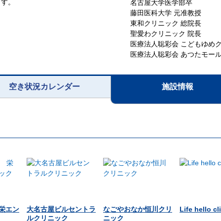
ます。
名古屋大学医学部卒
藤田医科大学 元准教授
東和クリニック 総院長
聖愛わクリニック 院長
医療法人聡彩会 こどもゆめク
医療法人聡彩会 あつたモー
空き状況カレンダー
施設情報
栄エン
大名古屋ビルセントラ
なごやおなか恒川クリ
Life hello cl
ルクリニック
ニック