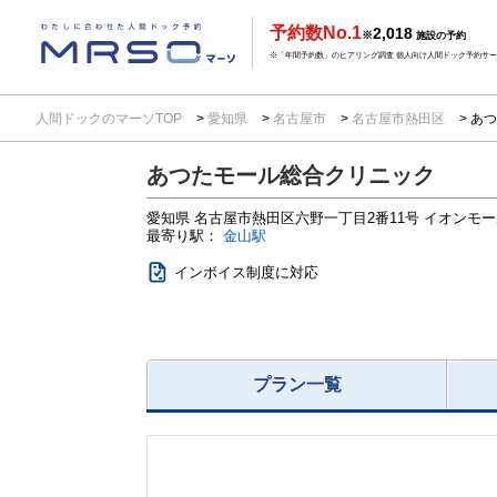
予約数No.1
2,018
※
施設の予約
※「年間予約数」のヒアリング調査 個人向け人間ドック予約サービ
人間ドックのマーソTOP
愛知県
名古屋市
名古屋市熱田区
あつ
あつたモール総合クリニック
愛知県
名古屋市熱田区六野一丁目2番11号
イオンモー
最寄り駅：
金山駅
インボイス制度に対応
プラン一覧