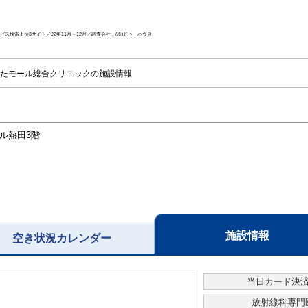
ス検索上位3サイト／22年11月～12月／調査会社：(株)ドゥ・ハウス
たモール総合クリニックの施設情報
ル熱田3階
施設情報
空き状況カレンダー
当日カード決
放射線科専門