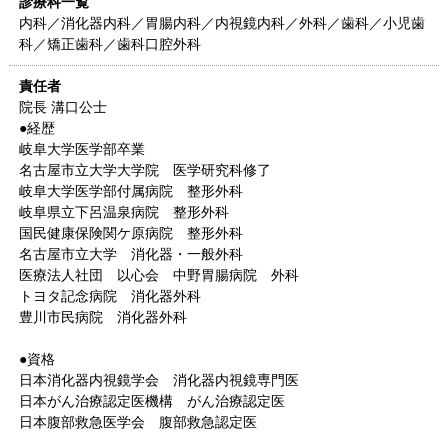
診療科一覧
内科／消化器内科／胃腸内科／内視鏡内科／外科／歯科／小児歯
科／矯正歯科／歯科口腔外科
責任者
院長 溝口公士
●経歴
岐阜大学医学部卒業
名古屋市立大学大学院 医学研究科修了
岐阜大学医学部付属病院 整形外科
岐阜県立下呂温泉病院 整形外科
国民健康保険関ケ原病院 整形外科
名古屋市立大学 消化器・一般外科
医療法人社団 以心会 中野胃腸病院 外科
トヨタ記念病院 消化器外科
豊川市民病院 消化器外科
●資格
日本消化器内視鏡学会 消化器内視鏡専門医
日本がん治療認定医機構 がん治療認定医
日本腹部救急医学会 腹部救急認定医