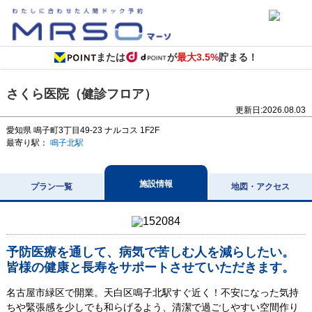
または
が
最大3.5%
貯まる！
さくら医院（健診フロア）
更新日:
2026.08.03
愛知県
鳴子町3丁目49-23
ナルコス 1F2F
最寄り駅：
鳴子北駅
施設情報
プラン一覧
地図・アクセス
予防医療を通して、病気で苦しむ人を減らしたい。
皆様の健康と長寿をサポートさせていただきます。
名古屋市緑区で開業。天白区鳴子北駅すぐ近く！不安になった気持
ちや緊張感を少しでも和らげるよう、清潔で過ごしやすい空間作り