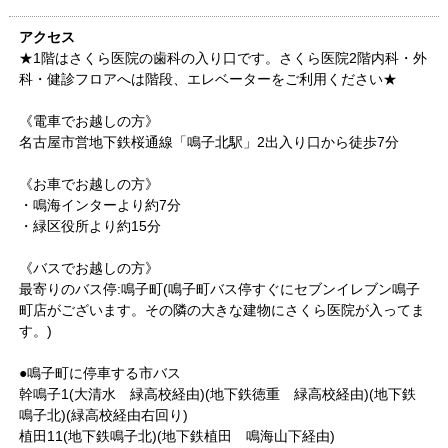
アクセス
★1階はさくら医院の歯科の入り口です。さくら医院2階内科・外
科・健診フロアへは階段、エレベーターをご利用ください★
《電車でお越しの方》
名古屋市営地下鉄桜通線「鳴子北駅」2出入り口から徒歩7分
《お車でお越しの方》
・鳴海インターより約7分
・緑区役所より約15分
《バスでお越しの方》
最寄りのバス停:鳴子町(鳴子町バス停すぐにセブンイレブン鳴子
町店がございます。その隣の大きな建物にさくら医院が入ってま
す。)
●鳴子町に停車する市バス
幹鳴子1(大清水 緑高校経由)(地下鉄徳重 緑高校経由)(地下鉄
鳴子北)(緑高校経由右回り)
植田11(地下鉄鳴子北)(地下鉄植田 鳴海山下経由)