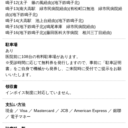
鳴子12(太子 篠の風経由)(地下鉄鳴子北)
鳴子13(南大高駅 緑市民病院経由)(有松町口無池 緑市民病院経
由)(地下鉄鳴子北)
鳴子14(大高駅 池上台経由)(地下鉄鳴子北)
鳴子15(地下鉄鳴子北)(鳴尾車庫 緑市民病院経由)
鳴子16(地下鉄鳴子北)(藤田医科大学病院 相川三丁目経由)
駐車場
あり
医院前に108台の有料駐車場があります。
※受診時間に応じて無料券を発行しますので、事前に「駐車証明
書」をご自身で機械から発券し、ご来院時に受付でご提示をお願
いいたします。
領収書
インボイス制度に対応していません。
支払い方法
現金 ／ Visa ／ Mastercard ／ JCB ／ American Express ／ 銀聯
／ 電子マネー