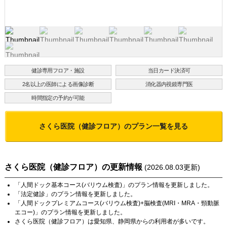
健診専用フロア・施設
当日カード決済可
2名以上の医師による画像診断
消化器内視鏡専門医
時間指定の予約が可能
さくら医院（健診フロア）
のプラン一覧を見る
さくら医院（健診フロア）
の更新情報
(
2026.08.03
更新)
「
人間ドック基本コース(バリウム検査)
」のプラン情報を更新しました。
「
法定健診
」のプラン情報を更新しました。
「
人間ドックプレミアムコース(バリウム検査)+脳検査(MRI・MRA・頸動脈
エコー)
」のプラン情報を更新しました。
さくら医院（健診フロア）
は
愛知県
、
静岡県
からの利用者が多いです。