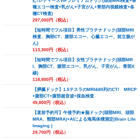
む!レディースVIPプレミアムドック(頭部MRI検査+各
種エコー検査+乳がん+子宮がん+胃部内視鏡検査+各
種CT検査)
297,000
円（税込）
【短時間でフル項目】男性プラチナドック(頭部MRI
検査、胸部CT、腹部エコー、心臓エコー、前立腺が
ん)
113,300
円（税込）
【短時間でフル項目】女性プラチナドック(頭部MR
I、胸部CT、腹部エコー、乳がん、子宮がん、胃部X
線)
118,800
円（税込）
【膵臓ドック】1.5テスラのMRI&80列のCT! MRCP
+腹部CT+腹部超音波+採血検査
49,800
円（税込）
【直前予約可】午後予約★脳ドック(頭部MRI、頭部
MRA、頸部MRA)+AIによる海馬体積測定(Brain Life
Imaging )
29,700
円（税込）