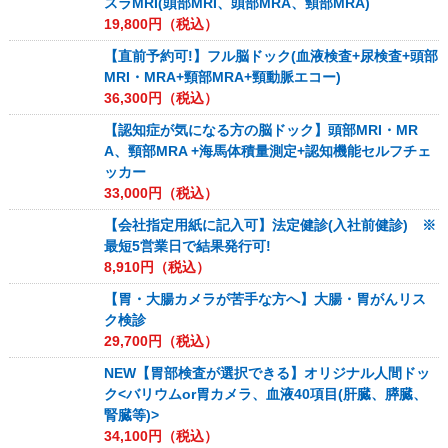
スラMRI(頭部MRI、頭部MRA、頸部MRA)
19,800
円（税込）
【直前予約可!】フル脳ドック(血液検査+尿検査+頭部
MRI・MRA+頸部MRA+頸動脈エコー)
36,300
円（税込）
【認知症が気になる方の脳ドック】頭部MRI・MR
A、頸部MRA +海馬体積量測定+認知機能セルフチェ
ッカー
33,000
円（税込）
【会社指定用紙に記入可】法定健診(入社前健診) ※
最短5営業日で結果発行可!
8,910
円（税込）
【胃・大腸カメラが苦手な方へ】大腸・胃がんリス
ク検診
29,700
円（税込）
NEW【胃部検査が選択できる】オリジナル人間ドッ
ク<バリウムor胃カメラ、血液40項目(肝臓、膵臓、
腎臓等)>
34,100
円（税込）