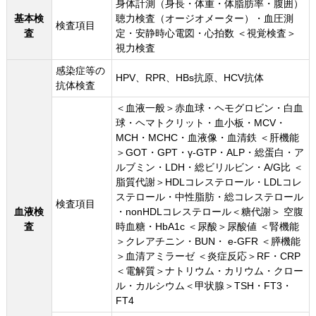
身体計測（身長・体重・体脂肪率・腹囲）
基本検
聴力検査（オージオメーター）・血圧測
検査項目
査
定・安静時心電図・心拍数 ＜視覚検査＞
視力検査
感染症等の
HPV、RPR、HBs抗原、HCV抗体
抗体検査
＜血液一般＞赤血球・ヘモグロビン・白血
球・ヘマトクリット・血小板・MCV・
MCH・MCHC・血液像・血清鉄 ＜肝機能
＞GOT・GPT・γ-GTP・ALP・総蛋白・ア
ルブミン・LDH・総ビリルビン・A/G比 ＜
脂質代謝＞HDLコレステロール・LDLコレ
ステロール・中性脂肪・総コレステロール
検査項目
血液検
・nonHDLコレステロール＜糖代謝＞ 空腹
査
時血糖・HbA1c ＜尿酸＞尿酸値 ＜腎機能
＞クレアチニン・BUN・ e-GFR ＜膵機能
＞血清アミラーゼ ＜炎症反応＞RF・CRP
＜電解質＞ナトリウム・カリウム・クロー
ル・カルシウム＜甲状腺＞TSH・FT3・
FT4