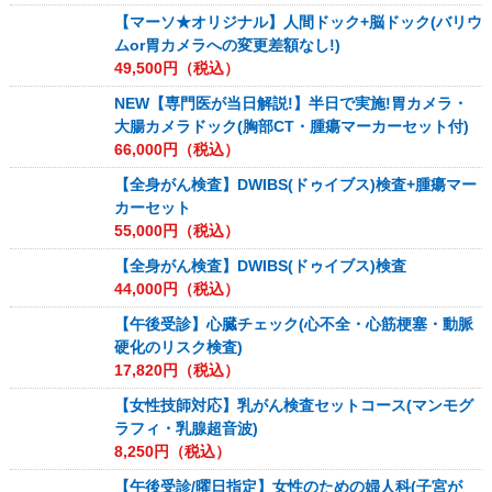
【マーソ★オリジナル】人間ドック+脳ドック(バリウ
ムor胃カメラへの変更差額なし!)
49,500
円（税込）
NEW【専門医が当日解説!】半日で実施!胃カメラ・
大腸カメラドック(胸部CT・腫瘍マーカーセット付)
66,000
円（税込）
【全身がん検査】DWIBS(ドゥイブス)検査+腫瘍マー
カーセット
55,000
円（税込）
【全身がん検査】DWIBS(ドゥイブス)検査
44,000
円（税込）
【午後受診】心臓チェック(心不全・心筋梗塞・動脈
硬化のリスク検査)
17,820
円（税込）
【女性技師対応】乳がん検査セットコース(マンモグ
ラフィ・乳腺超音波)
8,250
円（税込）
【午後受診/曜日指定】女性のための婦人科(子宮が