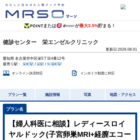
または
が
最大3.5%
貯まる！
健診センター 栄エンゼルクリニック
更新日:
2026.08.01
愛知県
名古屋市中区栄5丁目4番12号
最寄り駅：
栄町駅
/
栄駅
/
矢場町駅
オンライン決済対応
インボイス制度に対応
プラン一覧
施設情報
写真
地図・アクセス
【婦人科医に相談】レディースロイ
ヤルドック(子宮卵巣MRI+経膣エコー