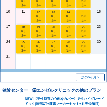
-
-
残り
残り
残り
残り
残り
3
3
3
3
3
枠
枠
枠
枠
枠
10
11
16
12
13
14
15
-
-
-
残り
残り
残り
残り
3
3
3
3
枠
枠
枠
枠
17
23
18
19
20
21
22
-
-
残り
残り
残り
残り
残り
3
3
3
3
3
枠
枠
枠
枠
枠
24
30
25
26
27
28
29
-
-
残り
残り
残り
残り
残り
3
3
3
3
3
枠
枠
枠
枠
枠
31
-
次の6ヶ月 >
健診センター 栄エンゼルクリニック
の他のプラン
NEW!【男性特有の心配をカバー】男性ハイグレード
ドック(胸部CT+腫瘍マーカーセット+血液40項目)