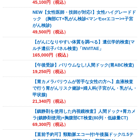
45,100
円（税込）
NEW【女性医師・技師が対応!】女性ハイグレードド
ック (胸部CT+乳がん検診<マンモorエコー>+子宮
がん検診)
49,500
円（税込）
【がんになりやすい体質を調べる】遺伝学的検査(マ
ルチ遺伝子パネル検査)「INVITAE」
165,000
円（税込）
【午後受診】バリウムなし!人間ドック(胃ABC検査)
19,250
円（税込）
【胃カメラバリウムが苦手な女性の方へ】血液検査
で行う胃がんリスク健診+婦人科(子宮がん・乳がん・
甲状腺)
21,340
円（税込）
【鎮静剤を使用した内視鏡検査】人間ドック+胃カメ
ラ(鎮静剤使用)+胸腹部CT検査(80列・低線量CT)
69,300
円（税込）
【直前予約可】頸動脈エコー付!午後脳ドック/1.5テ