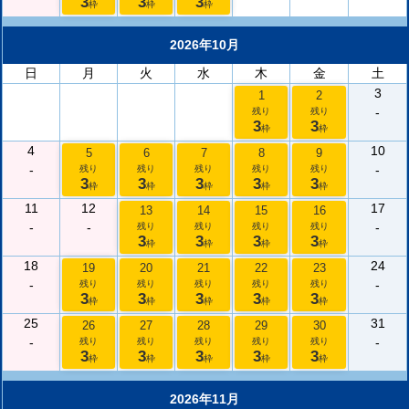
3
3
3
枠
枠
枠
2026年10月
日
月
火
水
木
金
土
3
1
2
-
残り
残り
3
3
枠
枠
4
10
5
6
7
8
9
-
-
残り
残り
残り
残り
残り
3
3
3
3
3
枠
枠
枠
枠
枠
11
12
17
13
14
15
16
-
-
-
残り
残り
残り
残り
3
3
3
3
枠
枠
枠
枠
18
24
19
20
21
22
23
-
-
残り
残り
残り
残り
残り
3
3
3
3
3
枠
枠
枠
枠
枠
25
31
26
27
28
29
30
-
-
残り
残り
残り
残り
残り
3
3
3
3
3
枠
枠
枠
枠
枠
2026年11月