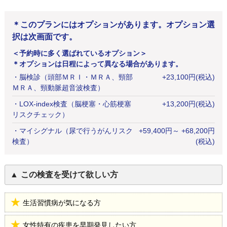
＊このプランにはオプションがあります。オプション選
択は次画面です。
＜予約時に多く選ばれているオプション＞
＊オプションは日程によって異なる場合があります。
・
脳検診（頭部ＭＲＩ・ＭＲＡ、頸部
+
23,100
円
(税込)
ＭＲＡ、頸動脈超音波検査）
・
LOX-index検査（脳梗塞・心筋梗塞
+
13,200
円
(税込)
リスクチェック）
・
マイシグナル（尿で行うがんリスク
+
59,400
円
～ +68,200円
検査）
(税込)
この検査を受けて欲しい方
生活習慣病が気になる方
女性特有の疾患を早期発見したい方