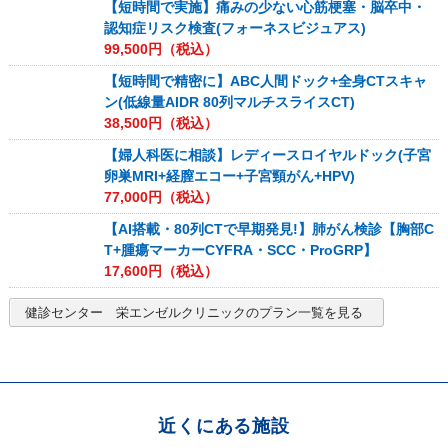
【短時間で実施】痛みの少ない心筋梗塞・脳卒中・
認知症リスク検査(フォーネスビジュアス)
99,500
円（税込）
【短時間で精密に】ABC人間ドック+全身CTスキャ
ン(低線量AIDR 80列マルチスライスCT)
38,500
円（税込）
【婦人科医に相談】レディースロイヤルドック(子宮
卵巣MRI+経膣エコー+子宮頸がん+HPV)
77,000
円（税込）
【AI搭載・80列CTで早期発見!】肺がん検診【胸部C
T+腫瘍マーカーCYFRA・SCC・ProGRP】
17,600
円（税込）
健診センター 栄エンゼルクリニック
のプラン一覧を見る
近くにある施設