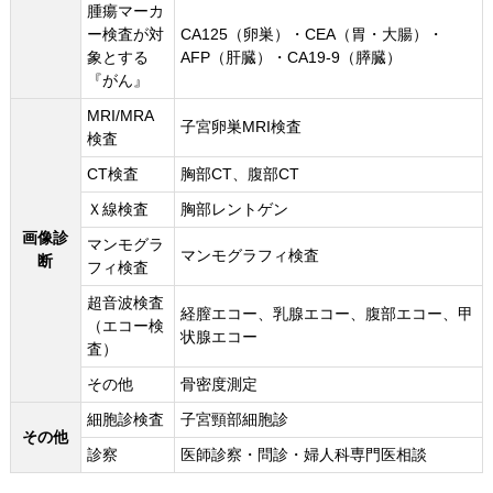
腫瘍マーカ
ー検査が対
CA125（卵巣）・CEA（胃・大腸）・
象とする
AFP（肝臓）・CA19-9（膵臓）
『がん』
MRI/MRA
子宮卵巣MRI検査
検査
CT検査
胸部CT、腹部CT
Ｘ線検査
胸部レントゲン
画像診
マンモグラ
マンモグラフィ検査
断
フィ検査
超音波検査
経膣エコー、乳腺エコー、腹部エコー、甲
（エコー検
状腺エコー
査）
その他
骨密度測定
細胞診検査
子宮頸部細胞診
その他
診察
医師診察・問診・婦人科専門医相談