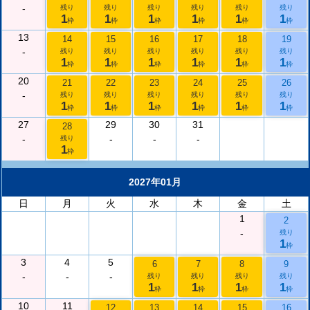
-
残り
残り
残り
残り
残り
残り
1
1
1
1
1
1
枠
枠
枠
枠
枠
枠
13
14
15
16
17
18
19
-
残り
残り
残り
残り
残り
残り
1
1
1
1
1
1
枠
枠
枠
枠
枠
枠
20
21
22
23
24
25
26
-
残り
残り
残り
残り
残り
残り
1
1
1
1
1
1
枠
枠
枠
枠
枠
枠
27
29
30
31
28
-
-
-
-
残り
1
枠
2027年01月
日
月
火
水
木
金
土
1
2
-
残り
1
枠
3
4
5
6
7
8
9
-
-
-
残り
残り
残り
残り
1
1
1
1
枠
枠
枠
枠
10
11
12
13
14
15
16