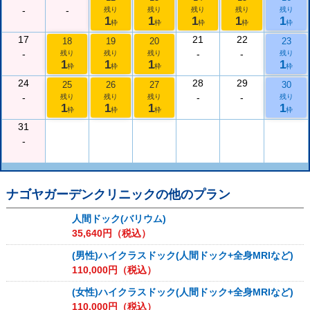
-
-
残り
残り
残り
残り
残り
1
1
1
1
1
枠
枠
枠
枠
枠
17
21
22
18
19
20
23
-
-
-
残り
残り
残り
残り
1
1
1
1
枠
枠
枠
枠
24
28
29
25
26
27
30
-
-
-
残り
残り
残り
残り
1
1
1
1
枠
枠
枠
枠
31
-
ナゴヤガーデンクリニック
の他のプラン
人間ドック(バリウム)
35,640
円（税込）
(男性)ハイクラスドック(人間ドック+全身MRIなど)
110,000
円（税込）
(女性)ハイクラスドック(人間ドック+全身MRIなど)
110,000
円（税込）