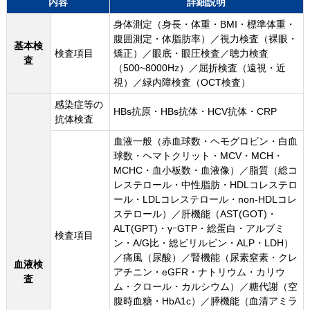
内容
詳細説明
身体測定（身長・体重・BMI・標準体重・
腹囲測定・体脂肪率）／視力検査（裸眼・
基本検
検査項目
矯正）／眼底・眼圧検査／聴力検査
査
（500~8000Hz）／屈折検査（遠視・近
視）／緑内障検査（OCT検査）
感染症等の
HBs抗原・HBs抗体・HCV抗体・CRP
抗体検査
血液一般（赤血球数・ヘモグロビン・白血
球数・ヘマトクリット・MCV・MCH・
MCHC・血小板数・血液像）／脂質（総コ
レステロール・中性脂肪・HDLコレステロ
ール・LDLコレステロール・non-HDLコレ
ステロール）／肝機能（AST(GOT)・
ALT(GPT)・γｰGTP・総蛋白・アルブミ
検査項目
ン・A/G比・総ビリルビン・ALP・LDH）
／痛風（尿酸）／腎機能（尿素窒素・クレ
血液検
アチニン・eGFR・ナトリウム・カリウ
査
ム・クロール・カルシウム）／糖代謝（空
腹時血糖・HbA1c）／膵機能（血清アミラ