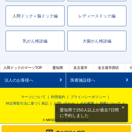
人間ドック＋脳ドック編
レディースドック編
乳がん検診編
大腸がん検診編
人間ドックのマーソTOP
愛知県
名古屋市
名古屋市西区
法人のお客様へ
医療施設様へ
マーソについて
利用規約
プライバシーポリシー
特定商取引法に基づく表記
お問い合わせ
会社概要
掲載について
×
愛知県で250人以上が過去7日間
サイトマップ
に予約しました
© MRSO Inc. All rights reserved.