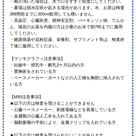
・喉が渇いた場合は、水で口をすすぐ程度にしてください。
・夏場は脱水症状が起きる場合があります。水、お茶は検査
3時間前までに300ml飲用しても構いません。
・高血圧、心臓疾患、精神安定剤、パーキンソン病、てんか
ん、喘息のお薬を内服の方は少量のお水で朝7時までに服用
してください。
・糖尿病薬や花粉症薬、栄養剤、サプリメント等は、検査終
了後に服用してください。
【マンモグラフィ注意事項】
・妊娠中・授乳中・断乳3ケ月以内の方
・豊胸術をされている方
・ペースメーカー・ポートなどの人工物を胸部に挿入されて
いる方
【MRI注意事項】
★以下の方は検査を受けることができません
・心臓ペースメーカー、刺激電極などを装着している方
・金属製の心臓人工弁を入れてある方
・脳動脈瘤の手術により、金属クリップを入れている方
★以下の方は検査を受けられないことがあります