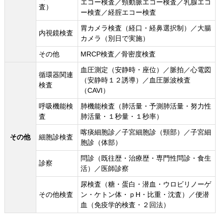
エコー検査／頸動脈エコー検査／乳腺エコ
査）
ー検査／経腟エコー検査
胃カメラ検査（経口・経鼻選択制）／大腸
内視鏡検査
カメラ（別日で実施）
その他
MRCP検査／骨密度検査
血圧測定（安静時・座位）／脈拍／心電図
循環器関連
（安静時１２誘導）／血圧脈波検査
検査
（CAVI）
呼吸機能検
肺機能検査（肺活量・予測肺活量・努力性
査
肺活量・１秒量・１秒率）
喀痰細胞診／子宮細胞診（頸部）／子宮細
その他
細胞診検査
胞診（体部）
問診（既往歴・治療歴・専門性問診・食生
診察
活）／医師診察
尿検査（糖・蛋白・潜血・ウロビリノーゲ
その他検査
ン・ケトン体・ｐH・比重・沈査）／便潜
血（免疫学的検査・２回法）