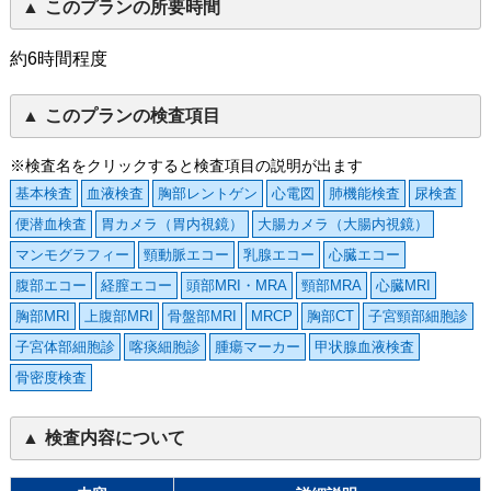
このプランの所要時間
約6時間程度
このプランの検査項目
※検査名をクリックすると検査項目の説明が出ます
基本検査
血液検査
胸部レントゲン
心電図
肺機能検査
尿検査
便潜血検査
胃カメラ（胃内視鏡）
大腸カメラ（大腸内視鏡）
マンモグラフィー
頸動脈エコー
乳腺エコー
心臓エコー
腹部エコー
経膣エコー
頭部MRI・MRA
頸部MRA
心臓MRI
胸部MRI
上腹部MRI
骨盤部MRI
MRCP
胸部CT
子宮頸部細胞診
子宮体部細胞診
喀痰細胞診
腫瘍マーカー
甲状腺血液検査
骨密度検査
検査内容について