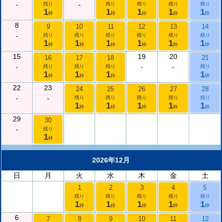
-
-
残り
残り
残り
残り
残り
1
1
1
1
1
枠
枠
枠
枠
枠
8
9
10
11
12
13
14
-
残り
残り
残り
残り
残り
残り
1
1
1
1
1
1
枠
枠
枠
枠
枠
枠
15
19
20
16
17
18
21
-
-
-
残り
残り
残り
残り
1
1
1
1
枠
枠
枠
枠
22
23
24
25
26
27
28
-
-
残り
残り
残り
残り
残り
1
1
1
1
1
枠
枠
枠
枠
枠
29
30
-
残り
1
枠
2026年12月
日
月
火
水
木
金
土
1
2
3
4
5
残り
残り
残り
残り
残り
1
1
1
1
1
枠
枠
枠
枠
枠
6
7
8
9
10
11
12