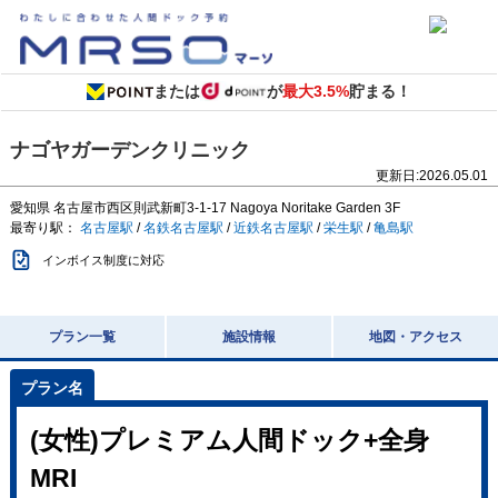
または
が
最大3.5%
貯まる！
ナゴヤガーデンクリニック
更新日:
2026.05.01
愛知県
名古屋市西区則武新町3-1-17
Nagoya Noritake Garden 3F
最寄り駅：
名古屋駅
/
名鉄名古屋駅
/
近鉄名古屋駅
/
栄生駅
/
亀島駅
インボイス制度に対応
プラン一覧
施設情報
地図・アクセス
(女性)プレミアム人間ドック+全身
MRI