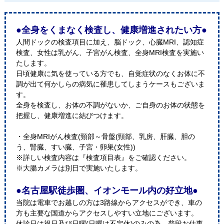
●全身をくまなく検査し、健康増進されたい方●
人間ドックの検査項目に加え、脳ドック、心臓MRI、認知症
検査、女性は乳がん、子宮がん検査、全身MRI検査を実施い
たします。
日頃健康に気を使っている方でも、自覚症状のなくお体に不
調が出て何かしらの病気に罹患してしまうケースもございま
す。
全身を検査し、お体の不調がないか、ご自身のお体の状態を
把握し、健康増進に結びつけます。
・全身MRIがん検査(頸部～骨盤(頸部、乳房、肝臓、胆の
う、腎臓、すい臓、子宮・卵巣(女性))
※詳しい検査内容は『検査項目表』をご確認ください。
※大腸カメラは別日で実施いたします。
●名古屋駅徒歩圏、イオンモール内の好立地●
当院は電車でお越しの方は3路線からアクセスができ、車の
方も主要な国道からアクセスしやすい立地にございます。
休診日は祝日及び日曜(日曜は不定休)のみの為、普段お仕事