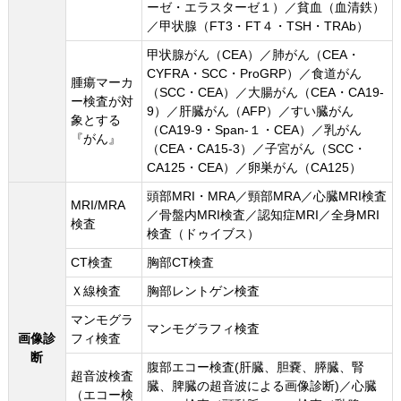
ーゼ・エラスターゼ１）／貧血（血清鉄）
／甲状腺（FT3・FT４・TSH・TRAb）
甲状腺がん（CEA）／肺がん（CEA・
CYFRA・SCC・ProGRP）／食道がん
腫瘍マーカ
（SCC・CEA）／大腸がん（CEA・CA19-
ー検査が対
9）／肝臓がん（AFP）／すい臓がん
象とする
（CA19-9・Span-１・CEA）／乳がん
『がん』
（CEA・CA15-3）／子宮がん（SCC・
CA125・CEA）／卵巣がん（CA125）
頭部MRI・MRA／頸部MRA／心臓MRI検査
MRI/MRA
／骨盤内MRI検査／認知症MRI／全身MRI
検査
検査（ドゥイブス）
CT検査
胸部CT検査
Ｘ線検査
胸部レントゲン検査
マンモグラ
マンモグラフィ検査
画像診
フィ検査
断
腹部エコー検査(肝臓、胆嚢、膵臓、腎
超音波検査
臓、脾臓の超音波による画像診断)／心臓
（エコー検