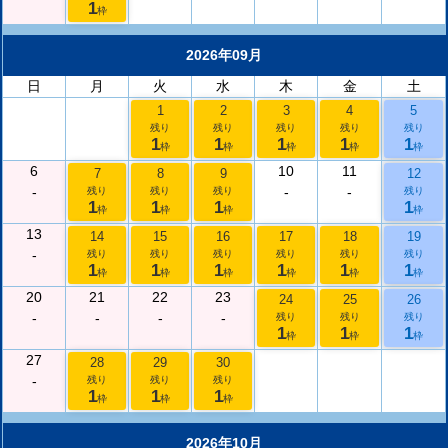
1
枠
2026年09月
日
月
火
水
木
金
土
1
2
3
4
5
残り
残り
残り
残り
残り
1
1
1
1
1
枠
枠
枠
枠
枠
6
10
11
7
8
9
12
-
-
-
残り
残り
残り
残り
1
1
1
1
枠
枠
枠
枠
13
14
15
16
17
18
19
-
残り
残り
残り
残り
残り
残り
1
1
1
1
1
1
枠
枠
枠
枠
枠
枠
20
21
22
23
24
25
26
-
-
-
-
残り
残り
残り
1
1
1
枠
枠
枠
27
28
29
30
-
残り
残り
残り
1
1
1
枠
枠
枠
2026年10月