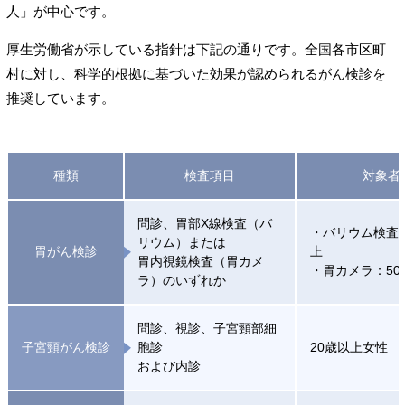
人」が中心です。
厚生労働省が示している指針は下記の通りです。全国各市区町
村に対し、科学的根拠に基づいた効果が認められるがん検診を
推奨しています。
種類
検査項目
対象者
問診、胃部X線検査（バ
・バリウム検査：
リウム）または
胃がん検診
上
胃内視鏡検査（胃カメ
・胃カメラ：50
ラ）のいずれか
問診、視診、子宮頸部細
子宮頸がん検診
胞診
20歳以上女性
および内診