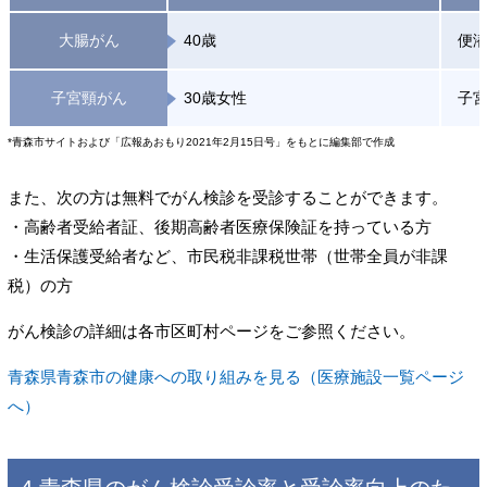
大腸がん
40歳
便潜
子宮頸がん
30歳女性
子
*青森市サイトおよび「広報あおもり2021年2月15日号」をもとに編集部で作成
また、次の方は無料でがん検診を受診することができます。
・高齢者受給者証、後期高齢者医療保険証を持っている方
・生活保護受給者など、市民税非課税世帯（世帯全員が非課
税）の方
がん検診の詳細は各市区町村ページをご参照ください。
青森県青森市の健康への取り組みを見る（医療施設一覧ページ
へ）