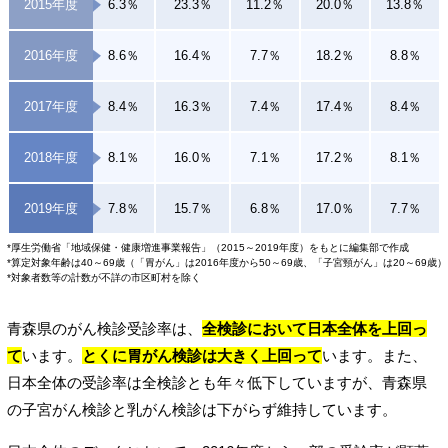
2015年度
6.3％
23.3％
11.2％
20.0％
13.8％
2016年度
8.6％
16.4％
7.7％
18.2％
8.8％
2017年度
8.4％
16.3％
7.4％
17.4％
8.4％
2018年度
8.1％
16.0％
7.1％
17.2％
8.1％
2019年度
7.8％
15.7％
6.8％
17.0％
7.7％
*厚生労働省「地域保健・健康増進事業報告」（2015～2019年度）をもとに編集部で作成
*算定対象年齢は40～69歳（「胃がん」は2016年度から50～69歳、「子宮頸がん」は20～69歳）
*対象者数等の計数が不詳の市区町村を除く
青森県のがん検診受診率は、
全検診において日本全体を上回っ
て
います。
とくに胃がん検診は大きく上回って
います。また、
日本全体の受診率は全検診とも年々低下していますが、青森県
の子宮がん検診と乳がん検診は下がらず維持しています。