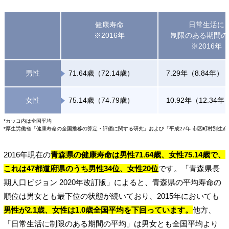
健康寿命
日常生活に
※2016年
制限のある期間の
※2016年
男性
71.64歳（72.14歳）
7.29年（8.84年）
女性
75.14歳（74.79歳）
10.92年（12.34年
*カッコ内は全国平均
*厚生労働省「健康寿命の全国推移の算定・評価に関する研究」および「平成27年 市区町村別生
2016年現在の
青森県の健康寿命は男性71.64歳、女性75.14歳で、
これは47都道府県のうち男性34位、女性20位
です。「青森県長
期人口ビジョン 2020年改訂版」によると、青森県の平均寿命の
順位は男女とも最下位の状態が続いており、2015年においても
男性が2.1歳、女性は1.0歳全国平均を下回っています。
他方、
「日常生活に制限のある期間の平均」は男女とも全国平均より