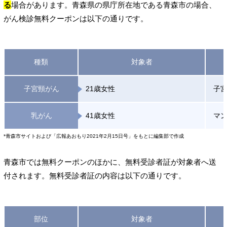
る
場合があります。青森県の県庁所在地である青森市の場合、
がん検診無料クーポンは以下の通りです。
種類
対象者
子宮頸がん
21歳女性
子
乳がん
41歳女性
マ
*青森市サイトおよび「広報あおもり2021年2月15日号」をもとに編集部で作成
青森市では無料クーポンのほかに、無料受診者証が対象者へ送
付されます。無料受診者証の内容は以下の通りです。
部位
対象者