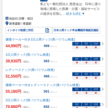
私ども一般社団法人 慈恵会は、51年に渡り
地域に密着した医療・介護・福祉サービス
の提供を目指し
...
続きを読む▼
休診日:
日曜・祝日
新青森駅 / 青森駅
インボイス制度に対応
日本人間ドック学会機能評価認定施設
腫瘍マーカー付き1日人間ドック(胃バリウム検査)
8
月
9
月
10
月
44,990
円
409
（税込）
ポイント
×
×
×
1日人間ドック(胃バリウム検査)
8
月
9
月
10
月
39,930
円
363
（税込）
ポイント
×
×
×
レディースドック(胃バリウム検査)
8
月
9
月
10
月
51,550
円
468
（税込）
ポイント
×
×
×
腫瘍マーカー付きレディースドック(胃バリウム検査)
8
月
9
月
10
月
55,180
円
501
（税込）
ポイント
×
×
×
2日人間ドック(胃バリウム検査)
8
月
9
月
10
月
70,660
円
642
（税込）
ポイント