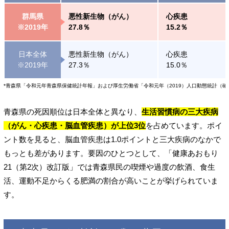
群馬県
悪性新生物（がん）
心疾患
※2019年
27.8％
15.2％
日本全体
悪性新生物（がん）
心疾患
※2019年
27.3％
15.0％
*青森県「令和元年青森県保健統計年報」および厚生労働省「令和元年（2019）人口動態統計（
青森県の死因順位は日本全体と異なり、
生活習慣病の三大疾病
（がん・心疾患・脳血管疾患）が上位3位
を占めています。ポイ
ント数を見ると、脳血管疾患は1.0ポイントと三大疾病のなかで
もっとも差があります。要因のひとつとして、「健康あおもり
21（第2次）改訂版」では青森県民の喫煙や過度の飲酒、食生
活、運動不足からくる肥満の割合が高いことが挙げられていま
す。