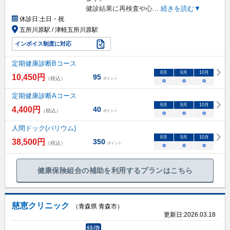
健診結果に再検査や心
...
続きを読む▼
休診日:
土日・祝
五所川原駅 / 津軽五所川原駅
インボイス制度に対応
定期健康診断Bコース
8
月
9
月
10
月
10,450
円
95
（税込）
ポイント
○
○
○
定期健康診断Aコース
8
月
9
月
10
月
4,400
円
40
（税込）
ポイント
○
○
○
人間ドック(バリウム)
8
月
9
月
10
月
38,500
円
350
（税込）
ポイント
○
○
○
健康保険組合の補助を利用するプランはこちら
慈恵クリニック
（青森県 青森市）
更新日:
2026.03.18
特徴