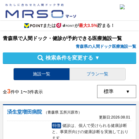
または
が
最大3.5%
貯まる！
青森県
で
人間ドック・健診
が予約できる
医療施設
一覧
青森県の人間ドック医療施設一覧
検索条件を変更する
▼
施設一覧
プラン一覧
3
全
件中
1
〜
3
件表示
済生堂増田病院
（青森県 五所川原市）
更新日:
2026.08.01
特徴
健診は、個人で受けられる健康診断
と、事業所向けの健康診断を実施しており
ます。