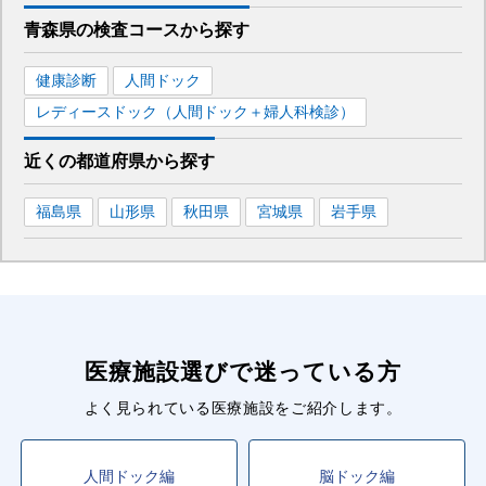
■津軽鉄道線
青森県
の
検査コースから探す
津軽五所川原
駅
健康診断
人間ドック
■青い森鉄道線
レディースドック（人間ドック＋婦人科検診）
青森
駅
近くの都道府県
から
探す
■東北新幹線
新青森
駅
福島県
山形県
秋田県
宮城県
岩手県
■北海道新幹線
新青森
駅
医療施設選びで迷っている方
よく見られている医療施設をご紹介します。
人間ドック編
脳ドック編