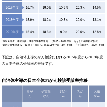
2017年度
16.7％
18.0％
10.8％
20.3％
14.5％
2018年度
15.9％
18.2％
10.3％
20.0％
13.1％
2019年度
15.4％
18.3％
9.9％
20.0％
12.8％
*厚生労働省「地域保健・健康増進事業報告」（2015～2019年度）をもとに編集部で作成
*算定対象年齢は40～69歳（「胃がん」は2016年度から50～69歳、「子宮頸がん」は20～69歳）
下記は、自治体主導のがん検診における2015年度から2019年度
の日本全体の受診率の推移です。
自治体主導の日本全体のがん検診受診率推移
胃が
子宮頸
肺が
乳が
大腸
ん
がん
ん
ん
がん