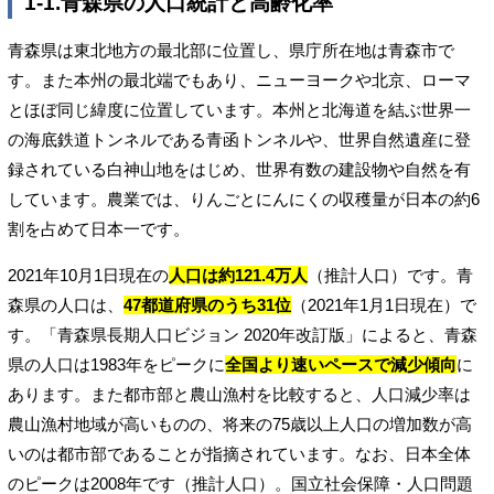
1-1.青森県の人口統計と高齢化率
青森県は東北地方の最北部に位置し、県庁所在地は青森市で
す。また本州の最北端でもあり、ニューヨークや北京、ローマ
とほぼ同じ緯度に位置しています。本州と北海道を結ぶ世界一
の海底鉄道トンネルである青函トンネルや、世界自然遺産に登
録されている白神山地をはじめ、世界有数の建設物や自然を有
しています。農業では、りんごとにんにくの収穫量が日本の約6
割を占めて日本一です。
2021年10月1日現在の
人口は約121.4万人
（推計人口）です。青
森県の人口は、
47都道府県のうち31位
（2021年1月1日現在）で
す。「青森県長期人口ビジョン 2020年改訂版」によると、青森
県の人口は1983年をピークに
全国より速いペースで減少傾向
に
あります。また都市部と農山漁村を比較すると、人口減少率は
農山漁村地域が高いものの、将来の75歳以上人口の増加数が高
いのは都市部であることが指摘されています。なお、日本全体
のピークは2008年です（推計人口）。国立社会保障・人口問題