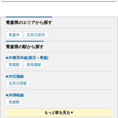
青森県
のエリアから
探す
青森市
五所川原市
青森県
の駅から
探す
■JR奥羽本線(新庄～青森)
青森
駅
新青森
駅
■JR五能線
五所川原
駅
■JR津軽線
青森
駅
もっと駅を見る▼