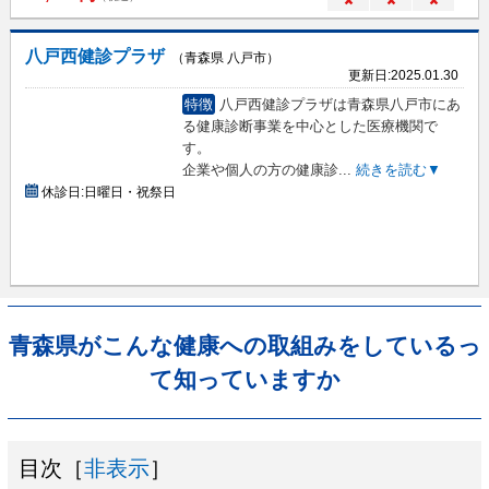
×
×
×
八戸西健診プラザ
（青森県 八戸市）
更新日:
2025.01.30
特徴
八戸西健診プラザは青森県八戸市にあ
る健康診断事業を中心とした医療機関で
す。
企業や個人の方の健康診
...
続きを読む▼
休診日:
日曜日・祝祭日
青森県がこんな健康への取組みをしているっ
て知っていますか
目次［
非表示
］