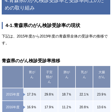
4.青森県のがん検診受診率と受診率向上のた
めの取り組み
4-1.青森県のがん検診受診率の現状
下記は、2015年度から2019年度の青森県全体の受診率の推移で
す。
青森県のがん検診受診率推移
胃が
子宮
肺が
乳が
大腸
ん
頸が
ん
ん
がん
ん
2015年度
17.3％
29.8％
18.7％
22.1％
23.9％
2016年度
16.9％
17.9％
11.2％
20.8％
13.6％