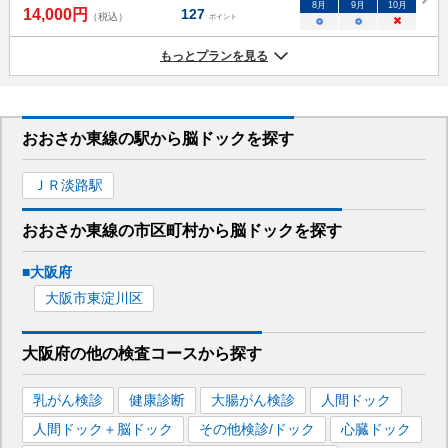
8
月
9
月
10
月
14,000
円
127
（税込）
ポイント
○
○
×
もっとプランを見る
おおさか東線
の駅から
脳ドックを
探す
ＪＲ淡路
駅
おおさか東線
の市区町村から
脳ドックを
探す
■
大阪府
大阪市東淀川区
大阪府
の
他の
検査コースから探す
乳がん検診
健康診断
大腸がん検診
人間ドック
人間ドック＋脳ドック
その他検診/ドック
心臓ドック