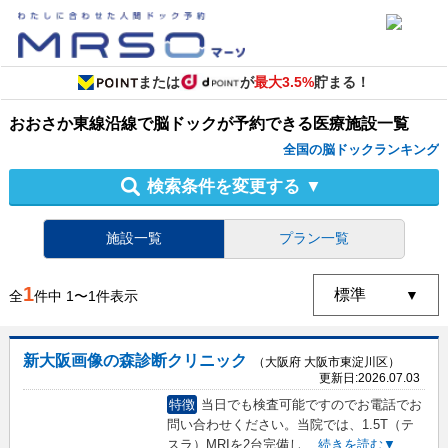
または
が
最大3.5%
貯まる！
おおさか東線沿線
で
脳ドック
が予約できる
医療施設
一覧
全国の脳ドックランキング
検索条件を変更する
▼
施設一覧
プラン一覧
1
全
件中
1
〜
1
件表示
新大阪画像の森診断クリニック
（大阪府 大阪市東淀川区）
更新日:
2026.07.03
特徴
当日でも検査可能ですのでお電話でお
問い合わせください。当院では、1.5T（テ
スラ）MRIを2台完備し
...
続きを読む▼