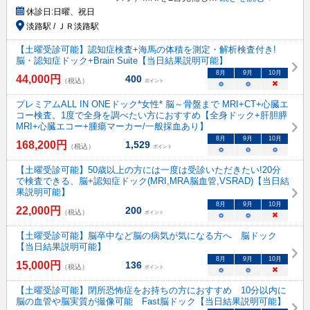
休診日:
日曜、祝日
淡路駅 / ＪＲ淡路駅
【土曜受診可能】認知症検査+海馬の体積を測定・解析検査付き!
脳・認知症ドック+Brain Suite【当日結果説明可能】
8
月
9
月
10
月
44,000
円
400
（税込）
ポイント
○
○
×
プレミアムALL IN ONEドック*女性* 脳～骨盤まで MRI+CT+心臓エ
コー検査。1度で全身を調べたい方におすすめ【全身ドック+肝胆膵
MRI+心臓エコー+腫瘍マーカー/一般採血あり】
8
月
9
月
10
月
168,200
円
1,529
（税込）
ポイント
○
○
○
【土曜受診可能】50歳以上の方には一度は受診いただきたい!20分
で検査できる、脳+認知症ドック(MRI,MRA脳血管,VSRAD)【当日結
果説明可能】
8
月
9
月
10
月
22,000
円
200
（税込）
ポイント
○
○
×
【土曜受診可能】脳卒中など脳の病気が気になる方へ 脳ドック
【当日結果説明可能】
8
月
9
月
10
月
15,000
円
136
（税込）
ポイント
○
○
×
【土曜受診可能】閉所恐怖症をお持ちの方におすすめ 10分以内に
脳の血管や脳実質が撮像可能 Fast脳ドック【当日結果説明可能】