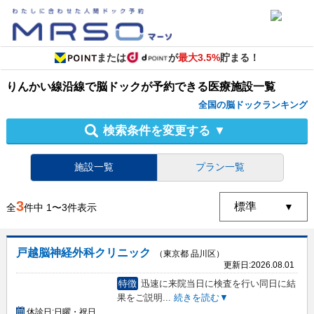
または
が
最大3.5%
貯まる！
りんかい線沿線
で
脳ドック
が予約できる
医療施設
一覧
全国の脳ドックランキング
検索条件を変更する
▼
施設一覧
プラン一覧
3
全
件中
1
〜
3
件表示
戸越脳神経外科クリニック
（東京都 品川区）
更新日:
2026.08.01
特徴
迅速に来院当日に検査を行い同日に結
果をご説明
...
続きを読む▼
休診日:
日曜・祝日