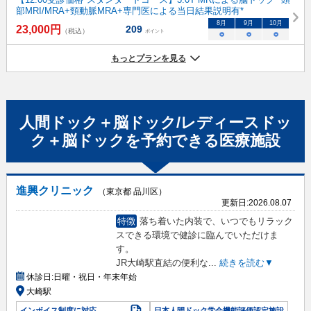
部MRI/MRA+頸動脈MRA+専門医による当日結果説明有*
8
月
9
月
10
月
23,000
円
209
（税込）
ポイント
○
○
○
もっとプランを見る
人間ドック＋脳ドック/レディースドッ
ク＋脳ドック
を予約できる
医療施設
進興クリニック
（東京都 品川区）
更新日:
2026.08.07
特徴
落ち着いた内装で、いつでもリラック
スできる環境で健診に臨んでいただけま
す。
JR大崎駅直結の便利な
...
続きを読む▼
休診日:
日曜・祝日・年末年始
大崎駅
インボイス制度に対応
日本人間ドック学会機能評価認定施設