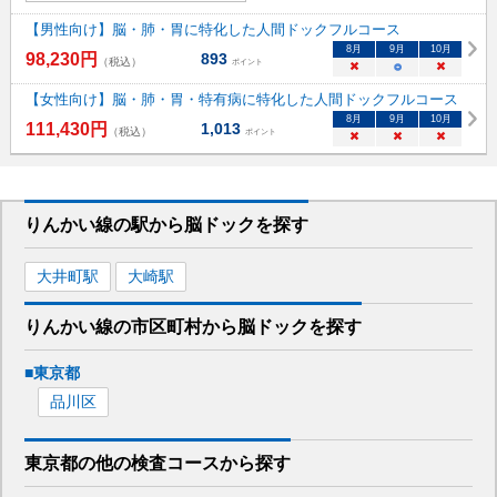
【男性向け】脳・肺・胃に特化した人間ドックフルコース
8
月
9
月
10
月
98,230
円
893
（税込）
ポイント
×
○
×
【女性向け】脳・肺・胃・特有病に特化した人間ドックフルコース
8
月
9
月
10
月
111,430
円
1,013
（税込）
ポイント
×
×
×
りんかい線
の駅から
脳ドックを
探す
大井町
駅
大崎
駅
りんかい線
の市区町村から
脳ドックを
探す
■
東京都
品川区
東京都
の
他の
検査コースから探す