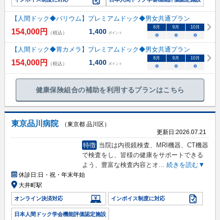
【人間ドック◆バリウム】プレミアムドック◆男女共通プラン
8
月
9
月
10
月
154,000
円
1,400
（税込）
ポイント
○
○
○
【人間ドック◆胃カメラ】プレミアムドック◆男女共通プラン
8
月
9
月
10
月
154,000
円
1,400
（税込）
ポイント
○
○
○
健康保険組合の補助を利用するプランはこちら
東京品川病院
（東京都 品川区）
更新日:
2026.07.21
特徴
当院は内視鏡検査、MRI機器、CT機器
で検査をし、皆様の健康をサポートできる
よう、豊富な検査内容とオ
...
続きを読む▼
休診日:
日・祝・年末年始
大井町駅
オンライン決済対応
インボイス制度に対応
日本人間ドック学会機能評価認定施設