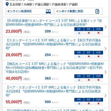
五反田駅 / 大崎駅 / 戸越公園駅 / 戸越銀座駅 / 戸越駅
オンライン決済対応
インボイス制度に対応
【8:40受診価格*スタンダードコース】3.0T MRによる脳ドック *頭
部MRI/MRA+頸動脈MRA+専門医による当日結果説明有*
8
月
9
月
10
月
23,000
円
209
（税込）
ポイント
○
×
×
【スタンダードコース】3.0T MRによる脳ドック【前日予約可能&
当日説明】 *頭部MRI/MRA+頸動脈MRA+専門医による当日結果説
明*
8
月
9
月
10
月
28,000
円
254
（税込）
ポイント
○
×
×
【物忘れコース】3.0T MRによる脳ドック *頭部MRI/MRA+頸動脈M
RA+VSRAD+認知機能検査+専門医による当日結果説明* <前日予約
可能&当日説明>
8
月
9
月
10
月
40,000
円
363
（税込）
ポイント
○
×
×
【ペア・スタンダード】3.0T MRによる脳ドック【前日予約可能&
当日説明】 *頭部MRI/MRA+頸動脈MRA+専門医による当日結果説
明*
8
月
9
月
10
月
55,000
円
500
（税込）
ポイント
○
×
×
【12:00受診価格*スタンダードコース】3.0T MRによる脳ドック *頭