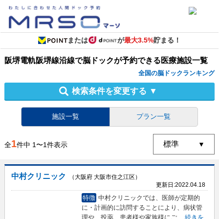
または
が
最大3.5%
貯まる！
阪堺電軌阪堺線沿線
で
脳ドック
が予約できる
医療施設
一覧
全国の脳ドックランキング
検索条件を変更する
▼
施設一覧
プラン一覧
1
全
件中
1
〜
1
件表示
中村クリニック
（大阪府 大阪市住之江区）
更新日:
2022.04.18
特徴
中村クリニックでは、医師が定期的
に・計画的に訪問することにより、病状管
理や、投薬、患者様や家族様にご
...
続きを