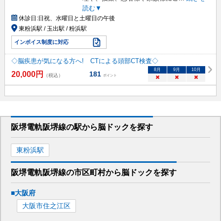
読む▼
休診日:
日祝、水曜日と土曜日の午後
東粉浜駅 / 玉出駅 / 粉浜駅
インボイス制度に対応
◇脳疾患が気になる方へ! CTによる頭部CT検査◇
8
月
9
月
10
月
20,000
円
181
（税込）
ポイント
×
×
×
阪堺電軌阪堺線
の駅から
脳ドックを
探す
東粉浜
駅
阪堺電軌阪堺線
の市区町村から
脳ドックを
探す
■
大阪府
大阪市住之江区