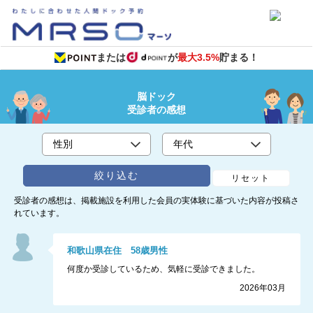
または
が
最大3.5%
貯まる！
脳ドック
受診者の感想
絞り込む
リセット
受診者の感想は、掲載施設を利用した会員の実体験に基づいた内容が投稿さ
れています。
和歌山県
在住
58
歳
男性
何度か受診しているため、気軽に受診できました。
2026年03月