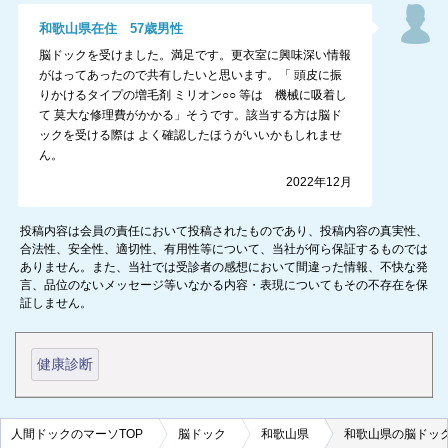
和歌山県
在住
57
歳
男性
脳ドックを受けました。満足です。更衣室に興味深い情報
がはってあったので共有したいと思います。「 頭皮に振
りかけるタイプの増毛剤 ミリオン○○ 等は 機械に吸着し
て 莫大な修理費がかかる」そうです。該当する方は脳ド
ックを受ける際は よく確認したほうがいいかもしれませ
ん。
2022年12月
投稿内容は会員の責任において投稿されたものであり、投稿内容の真実性、
合法性、安全性、適切性、有用性等について、当社が何ら保証するものでは
ありません。また、当社では受診者の感想において間違った情報、不快な発
言、品位のないメッセージ等いなかる内容・表現についてもその不存在を保
証しません。
健康診断
人間ドックのマーソTOP
脳ドック
和歌山県
和歌山県の脳ドッ