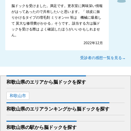
脳ドックを受けました。満足です。更衣室に興味深い情報
がはってあったので共有したいと思います。「 頭皮に振
りかけるタイプの増毛剤 ミリオン○○ 等は 機械に吸着し
て 莫大な修理費がかかる」そうです。該当する方は脳ド
ックを受ける際は よく確認したほうがいいかもしれませ
ん。
2022年12月
受診者の感想一覧を見る→
和歌山県
のエリアから
脳ドックを
探す
和歌山市
和歌山県
のエリア
ランキング
から
脳ドック
を探す
和歌山県
の駅から
脳ドックを
探す