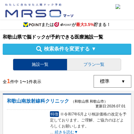
または
が
最大3.5%
貯まる！
和歌山県
で
脳ドック
が予約できる
医療施設
一覧
検索条件を変更する
▼
施設一覧
プラン一覧
1
全
件中
1
〜
1
件表示
和歌山南放射線科クリニック
（和歌山県 和歌山市）
更新日:
2026.07.01
特徴
※令和7年6月より検診価格の改定を予
定しております。ご理解、ご協力のほどよ
ろしくお願いします。
...
続きを読む▼