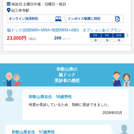
休診日:
土曜日午後・日曜日・祝日
紀三井寺駅
オンライン決済対応
インボイス制度に対応
脳ドック(頭部MRI+MRA+頸部MRA+ABI) オプションありプラン
8
月
9
月
10
月
23,000
円
209
（税込）
ポイント
○
○
○
和歌山県
の
脳ドック
受診者の感想
和歌山県
在住
58
歳
男性
何度か受診しているため、気軽に受診できました。
2026年03月
和歌山県
在住
57
歳
男性