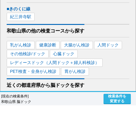
■きのくに線
紀三井寺
駅
和歌山県
の
他の
検査コースから探す
乳がん検診
健康診断
大腸がん検診
人間ドック
その他検診/ドック
心臓ドック
レディースドック（人間ドック＋婦人科検診）
PET検査・全身がん検診
胃がん検診
近くの都道府県
から
脳ドックを
探す
[現在の検索条件]
検索条件を
奈良県
滋賀県
兵庫県
京都府
大阪府
変更する
和歌山県 脳ドック
近くの都道府県から探す
脳ドック
ランキング
奈良県
兵庫県
京都府
大阪府